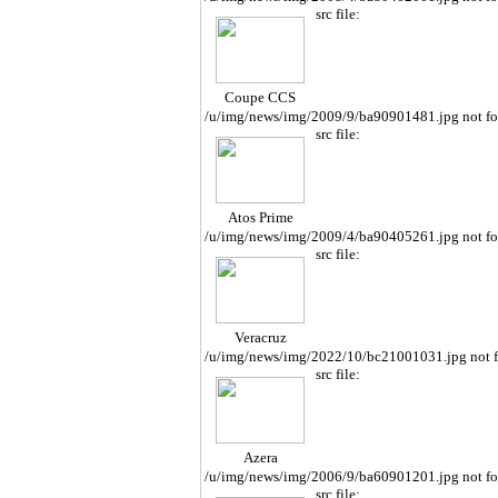
src file:
Coupe CCS
/u/img/news/img/2009/9/ba90901481.jpg not f
src file:
Atos Prime
/u/img/news/img/2009/4/ba90405261.jpg not f
src file:
Veracruz
/u/img/news/img/2022/10/bc21001031.jpg not 
src file:
Azera
/u/img/news/img/2006/9/ba60901201.jpg not f
src file: