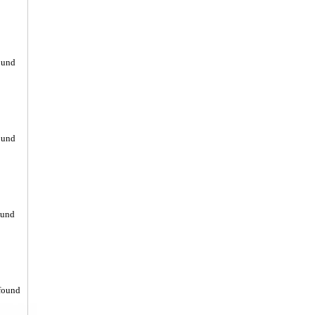
ound
ound
ound
found