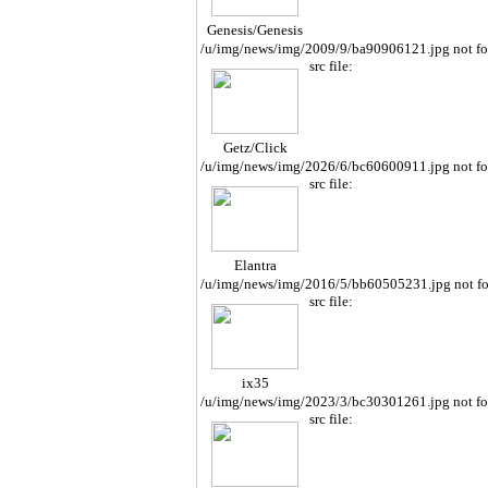
Genesis/Genesis
Cope
/u/img/news/img/2009/9/ba90906121.jpg not f
src file:
Getz/Click
/u/img/news/img/2026/6/bc60600911.jpg not f
src file:
Elantra
/u/img/news/img/2016/5/bb60505231.jpg not f
src file:
ix35
/u/img/news/img/2023/3/bc30301261.jpg not f
src file: