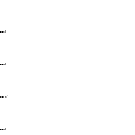
ound
ound
found
ound