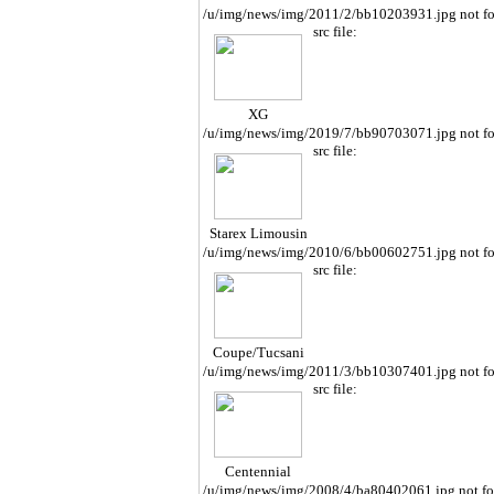
/u/img/news/img/2011/2/bb10203931.jpg not f
src file:
XG
/u/img/news/img/2019/7/bb90703071.jpg not f
src file:
Starex Limousin
e
/u/img/news/img/2010/6/bb00602751.jpg not f
src file:
Coupe/Tucsani
/u/img/news/img/2011/3/bb10307401.jpg not f
src file:
Centennial
/u/img/news/img/2008/4/ba80402061.jpg not f