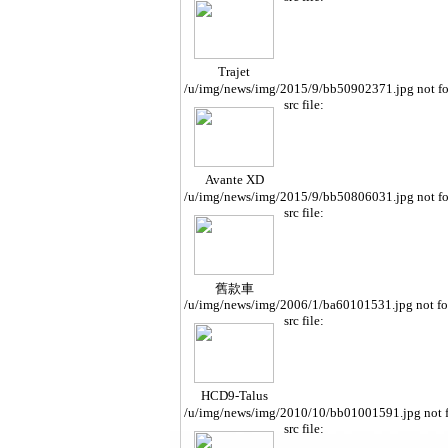
Trajet
/u/img/news/img/2015/9/bb50902371.jpg not f
src file:
Avante XD
/u/img/news/img/2015/9/bb50806031.jpg not f
src file:
舊款車
/u/img/news/img/2006/1/ba60101531.jpg not f
src file:
HCD9-Talus
/u/img/news/img/2010/10/bb01001591.jpg not 
src file: