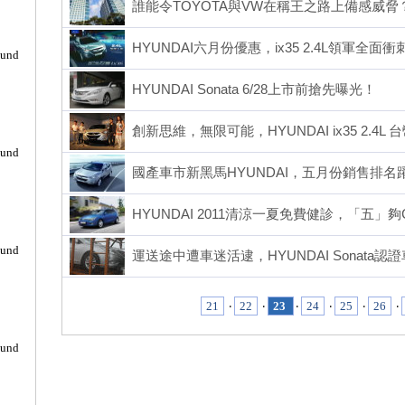
誰能令TOYOTA與VW在稱王之路上備感威脅？
HYUNDAI六月份優惠，ix35 2.4L領軍全面衝
ound
HYUNDAI Sonata 6/28上市前搶先曝光！
創新思維，無限可能，HYUNDAI ix35 2.4L
ound
國產車市新黑馬HYUNDAI，五月份銷售排名
HYUNDAI 2011清涼一夏免費健診，「五」夠C
ound
運送途中遭車迷活逮，HYUNDAI Sonata認
21
‧
22
‧
23
‧
24
‧
25
‧
26
‧
ound