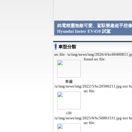
純電精靈無敵可愛、駕馭樂趣超乎想像 
Hyundai Inster EV450 試駕
車型分類
src file: /u/img/news/img/2026/4/bc60400811.j
found
src file:
車廠
/u/img/news/img/2022/5/bc20500211.jpg not f
src file:
i30
/u/img/news/img/2025/8/bc50801531.jpg not f
src file: