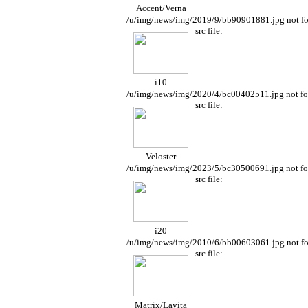
Accent/Verna
/u/img/news/img/2019/9/bb90901881.jpg not f
src file:
i10
/u/img/news/img/2020/4/bc00402511.jpg not f
src file:
Veloster
/u/img/news/img/2023/5/bc30500691.jpg not f
src file:
i20
/u/img/news/img/2010/6/bb00603061.jpg not f
src file:
Matrix/Lavita