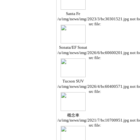
Santa Fe
/u/img/news/img/2023/3/bc30301521.jpg not f
src file:
Sonata/EF Sonat
a
/u/img/news/img/2026/6/bc60600201.jpg not f
src file:
Tucson SUV
/u/img/news/img/2026/4/bc60400571.jpg not f
src file:
概念車
/u/img/news/img/2021/7/bc10700951.jpg not f
src file: