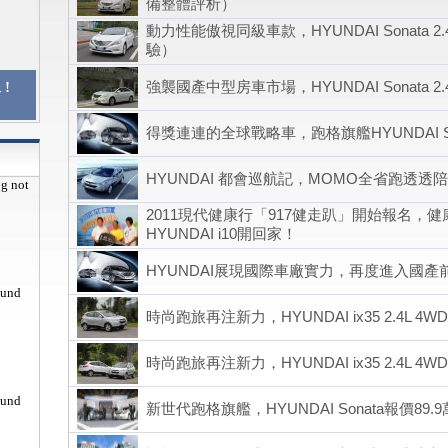
備整體評析）
動力性能傲視同級車款，HYUNDAI Sonata 
驗）
強襲國產中型房車市場，HYUNDAI Sonata 
!
得獎連連的全球戰略車，跑格旗艦HYUNDAI So
HYUNDAI 都會巡航記，MOMO全省跑透透
pg not
2011現代健康行「917健走趴」開始報名，
HYUNDAI i10開回家！
HYUNDAI展現國際車廠實力，再度進入國產
ound
時尚跑旅再注新力，HYUNDAI ix35 2.4L 
時尚跑旅再注新力，HYUNDAI ix35 2.4L 
ound
新世代跑格旗艦，HYUNDAI Sonata報價89