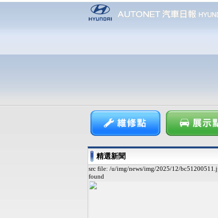
精選新聞
src file: /u/img/news/img/2025/12/bc51200511.j
found