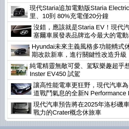
現代Staria追加電動版Staria Elec
里、10到 80%充電僅20分鐘
沒錯，應該就是Staria EV！現
塞爾車展發表品牌迄今最大的電動
Hyundai未來主義風格多功能轎式休旅
期改款新車，進行關鍵性改造升級
純電精靈無敵可愛、駕馭樂趣超乎想像 !
Inster EV450 試駕
讓高性能電車更狂野，現代汽車為Io
道戰鬥氣息的全新N Performance P
現代汽車預告將在2025年洛杉磯
戰力的Crater概念休旅車