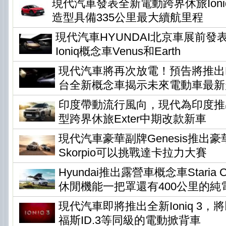
現代汽車發表全新電動跨界休旅Ioni
造型具備335公里最大續航里程
現代汽車HYUNDAI北京車展前發
Ioniq概念車Venus和Earth
現代汽車將再次放電！預告將推出Ear
台全新概念車揭示未來電動車最新
印度帶動流行風向，現代為印度推
型跨界休旅Exter中期改款新車
現代汽車豪華副牌Genesis推出
Skorpio可以挑戰達卡拉力大賽
Hyundai推出露營車概念車Staria Ca
休閒機能一把罩還有400公里的純
現代汽車即將推出全新Ioniq 3
福斯ID.3等同級的電動掀背車