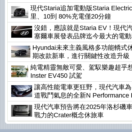
現代Staria追加電動版Staria Elec
里、10到 80%充電僅20分鐘
沒錯，應該就是Staria EV！現
塞爾車展發表品牌迄今最大的電動
Hyundai未來主義風格多功能轎式休旅
期改款新車，進行關鍵性改造升級
純電精靈無敵可愛、駕馭樂趣超乎想像 !
Inster EV450 試駕
讓高性能電車更狂野，現代汽車為Io
道戰鬥氣息的全新N Performance P
現代汽車預告將在2025年洛杉磯
戰力的Crater概念休旅車