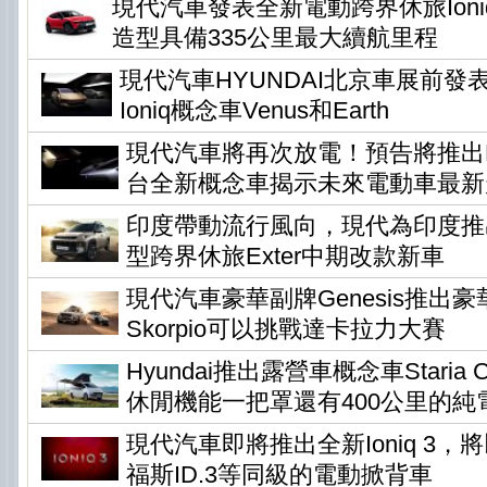
現代汽車發表全新電動跨界休旅Ioni
造型具備335公里最大續航里程
現代汽車HYUNDAI北京車展前發
Ioniq概念車Venus和Earth
現代汽車將再次放電！預告將推出Ear
台全新概念車揭示未來電動車最新
印度帶動流行風向，現代為印度推
型跨界休旅Exter中期改款新車
現代汽車豪華副牌Genesis推出
Skorpio可以挑戰達卡拉力大賽
Hyundai推出露營車概念車Staria Ca
休閒機能一把罩還有400公里的純
現代汽車即將推出全新Ioniq 3
福斯ID.3等同級的電動掀背車