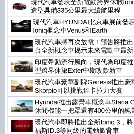
現代汽車發表全新電動跨界休旅Ioni
造型具備335公里最大續航里程
現代汽車HYUNDAI北京車展前發
Ioniq概念車Venus和Earth
現代汽車將再次放電！預告將推出Ear
台全新概念車揭示未來電動車最新
印度帶動流行風向，現代為印度推
型跨界休旅Exter中期改款新車
現代汽車豪華副牌Genesis推出
Skorpio可以挑戰達卡拉力大賽
Hyundai推出露營車概念車Staria Ca
休閒機能一把罩還有400公里的純
現代汽車即將推出全新Ioniq 3
福斯ID.3等同級的電動掀背車