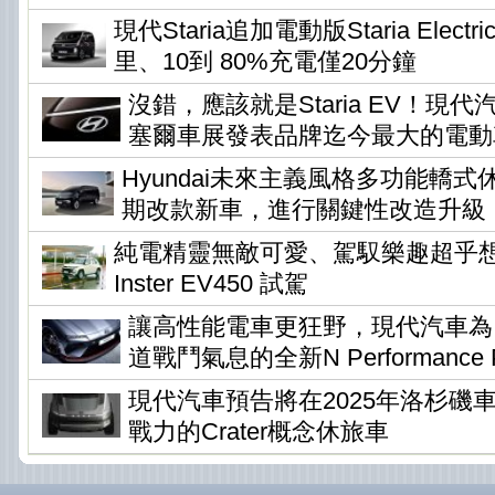
現代Staria追加電動版Staria Elec
里、10到 80%充電僅20分鐘
沒錯，應該就是Staria EV！現
塞爾車展發表品牌迄今最大的電動
Hyundai未來主義風格多功能轎式休旅
期改款新車，進行關鍵性改造升級
純電精靈無敵可愛、駕馭樂趣超乎想像 !
Inster EV450 試駕
讓高性能電車更狂野，現代汽車為Io
道戰鬥氣息的全新N Performance P
現代汽車預告將在2025年洛杉磯
戰力的Crater概念休旅車