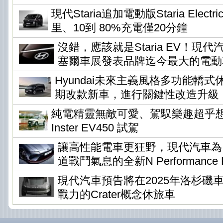
現代Staria追加電動版Staria Elec
里、10到 80%充電僅20分鐘
沒錯，應該就是Staria EV！現
塞爾車展發表品牌迄今最大的電動
Hyundai未來主義風格多功能轎式休旅
期改款新車，進行關鍵性改造升級
純電精靈無敵可愛、駕馭樂趣超乎想像 !
Inster EV450 試駕
讓高性能電車更狂野，現代汽車為Io
道戰鬥氣息的全新N Performance P
現代汽車預告將在2025年洛杉磯
戰力的Crater概念休旅車