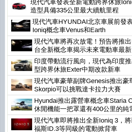
現代汽車發表全新電動跨界休旅Ioni
造型具備335公里最大續航里程
現代汽車HYUNDAI北京車展前發
Ioniq概念車Venus和Earth
現代汽車將再次放電！預告將推出Ear
台全新概念車揭示未來電動車最新
印度帶動流行風向，現代為印度推
型跨界休旅Exter中期改款新車
現代汽車豪華副牌Genesis推出
Skorpio可以挑戰達卡拉力大賽
Hyundai推出露營車概念車Staria Ca
休閒機能一把罩還有400公里的純
現代汽車即將推出全新Ioniq 3
福斯ID.3等同級的電動掀背車