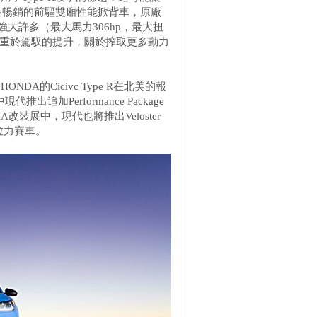
北美是最暢銷的前驅雙廂性能掀背車，原廠
增壓強大許多（最大馬力306hp，最大扭
半著重於駕馭的提升，關於搾取更多動力
的Cicivc Type R在北美的報
追加Performance Package
MA改裝展中，現代也將推出Veloster
ate拉力賽車。