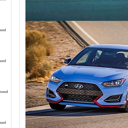
ound
ound
found
ound