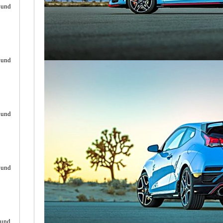
ound
ound
ound
ound
ound