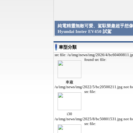
純電精靈無敵可愛、駕馭樂趣超乎想像 
Hyundai Inster EV450 試駕
車型分類
src file: /u/img/news/img/2026/4/bc60400811.j
found
src file:
車廠
/u/img/news/img/2022/5/bc20500211.jpg not f
src file:
i30
/u/img/news/img/2025/8/bc50801531.jpg not f
src file: