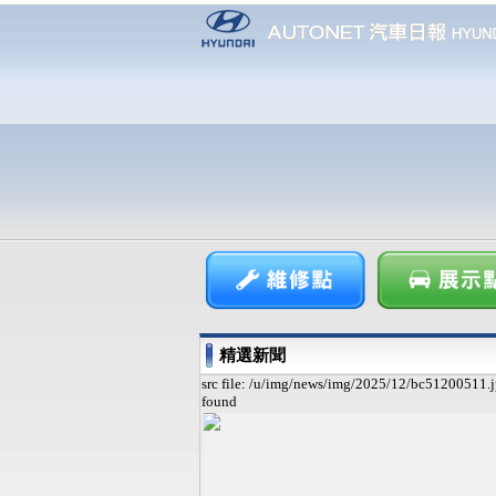
精選新聞
src file: /u/img/news/img/2025/12/bc51200511.j
found