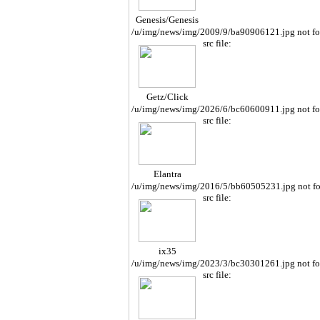
Genesis/Genesis
Cope
/u/img/news/img/2009/9/ba90906121.jpg not f
src file:
Getz/Click
/u/img/news/img/2026/6/bc60600911.jpg not f
src file:
Elantra
/u/img/news/img/2016/5/bb60505231.jpg not f
src file:
ix35
/u/img/news/img/2023/3/bc30301261.jpg not f
src file: