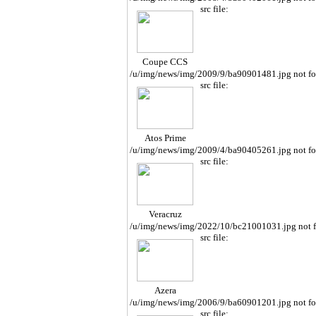
src file:
Coupe CCS
/u/img/news/img/2009/9/ba90901481.jpg not f
src file:
Atos Prime
/u/img/news/img/2009/4/ba90405261.jpg not f
src file:
Veracruz
/u/img/news/img/2022/10/bc21001031.jpg not 
src file:
Azera
/u/img/news/img/2006/9/ba60901201.jpg not f
src file: