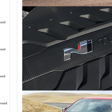
ound
ound
ound
found