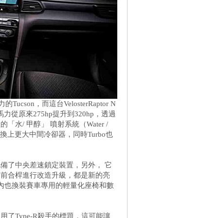
Tucson，而這台VelosterRaptor N
力從原來275hp提升到320hp，透過
/ 甲醇」 噴射系統（Water /
並換上更大中間冷卻器，同時Turbo也
配備了中央差速鎖定裝置，另外， 它
迯前合桿進行改造升級，都是新的亮
壓改裝，車內也換裝賽車專用的輕量化座椅和數
了Type-R殺手的標題，這可能讓