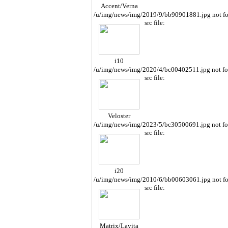
Accent/Verna
/u/img/news/img/2019/9/bb90901881.jpg not f
src file:
i10
/u/img/news/img/2020/4/bc00402511.jpg not f
src file:
Veloster
/u/img/news/img/2023/5/bc30500691.jpg not f
src file:
i20
/u/img/news/img/2010/6/bb00603061.jpg not f
src file:
Matrix/Lavita