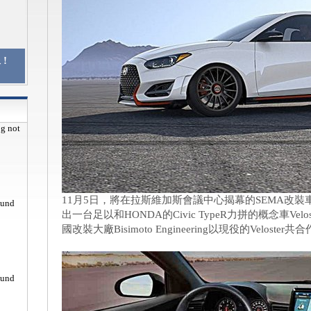
!
pg not
11月5日，將在拉斯維加斯會議中心揭幕的SEMA改裝
ound
出一台足以和HONDA的Civic TypeR力拼的概念車Veloste
國改裝大廠Bisimoto Engineering以現役的Velos
ound