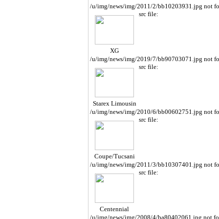
/u/img/news/img/2011/2/bb10203931.jpg not f
src file:
XG
/u/img/news/img/2019/7/bb90703071.jpg not f
src file:
Starex Limousin
e
/u/img/news/img/2010/6/bb00602751.jpg not f
src file:
Coupe/Tucsani
/u/img/news/img/2011/3/bb10307401.jpg not f
src file:
Centennial
/u/img/news/img/2008/4/ba80402061.jpg not f