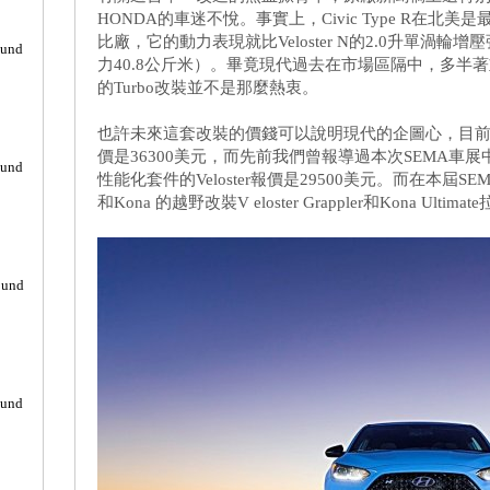
HONDA的車迷不悅。事實上，Civic Type R在
比廠，它的動力表現就比Veloster N的2.0升單渦輪
ound
力40.8公斤米）。畢竟‎現代過去在市場區隔中，多
的Turbo改裝並不是那麼熱衷。
也許未來這套改裝的價錢可以說明現代的企圖心，目前HONDA
價是36300美元，而先前我們曾報導過本次SEMA車展中現代推出
ound
性能化套件的Veloster報價是29500美元。‎而在本屆SE
和Kona 的越野改裝V eloster Grappler和Kona Ultim
ound
ound