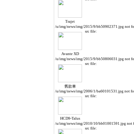
Trajet
/u/img/news/img/2015/9/bb50902371.jpg not f
src file:
Avante XD
/u/img/news/img/2015/9/bb50806031.jpg not f
src file:
舊款車
/u/img/news/img/2006/1/ba60101531.jpg not f
src file:
HCD9-Talus
/u/img/news/img/2010/10/bb01001591.jpg not 
src file: