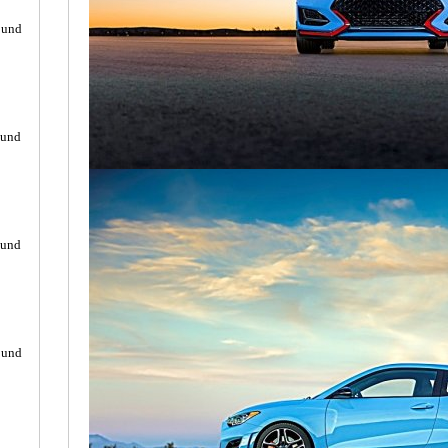
ound
ound
ound
ound