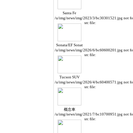
Santa Fe
/u/img/news/img/2023/3/bc30301521.jpg not f
src file:
Sonata/EF Sonat
a
/u/img/news/img/2026/6/bc60600201.jpg not f
src file:
Tucson SUV
/u/img/news/img/2026/4/bc60400571.jpg not f
src file:
概念車
/u/img/news/img/2021/7/bc10700951.jpg not f
src file: