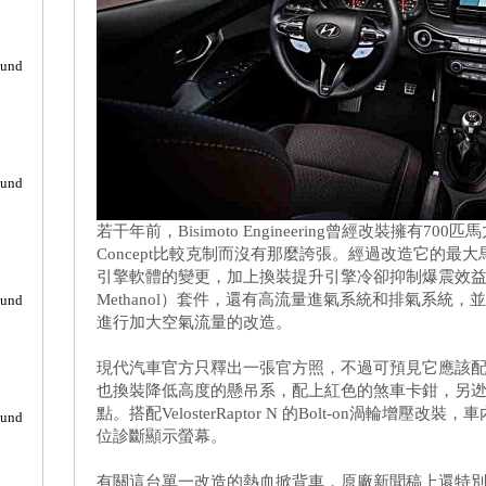
ound
ound
若干年前，Bisimoto Engineering曾經改裝擁有700匹馬力的
Concept比較克制而沒有那麼誇張。經過改造它的最大馬
引擎軟體的變更，加上換裝提升引擎冷卻抑制爆震效益的「水
Methanol）套件，還有高流量進氣系統和排氣系統，
ound
進行加大空氣流量的改造。
‎現代汽車官方只釋出一張官方照，不過可預見它應該
也換裝降低高度的懸吊系，配上紅色的煞車卡鉗，另
點。搭配VelosterRaptor N 的Bolt-on渦輪增
ound
位診斷顯示螢幕。
有關這台單一改造的熱血掀背車，原廠新聞稿上還特別用