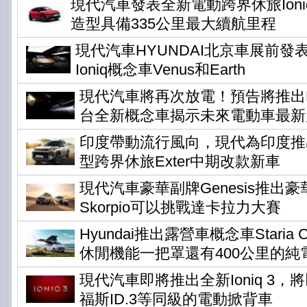
現代汽車發表全新電動跨界休旅Ioni
造型具備335公里最大續航里程
現代汽車HYUNDAI北京車展前發
Ioniq概念車Venus和Earth
現代汽車將再次放電！預告將推出Ear
台全新概念車揭示未來電動車最新
印度帶動流行風向，現代為印度推
型跨界休旅Exter中期改款新車
現代汽車豪華副牌Genesis推出
Skorpio可以挑戰達卡拉力大賽
Hyundai推出露營車概念車Staria Ca
休閒機能一把罩還有400公里的純
現代汽車即將推出全新Ioniq 3
福斯ID.3等同級的電動掀背車