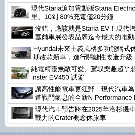
現代Staria追加電動版Staria Elec
里、10到 80%充電僅20分鐘
沒錯，應該就是Staria EV！現
塞爾車展發表品牌迄今最大的電動
Hyundai未來主義風格多功能轎式休旅
期改款新車，進行關鍵性改造升級
純電精靈無敵可愛、駕馭樂趣超乎想像 !
Inster EV450 試駕
讓高性能電車更狂野，現代汽車為Io
道戰鬥氣息的全新N Performance P
現代汽車預告將在2025年洛杉磯
戰力的Crater概念休旅車