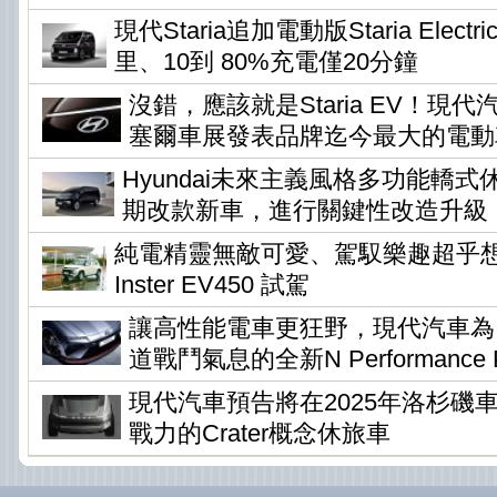
現代Staria追加電動版Staria Elec
里、10到 80%充電僅20分鐘
沒錯，應該就是Staria EV！現
塞爾車展發表品牌迄今最大的電動
Hyundai未來主義風格多功能轎式休旅
期改款新車，進行關鍵性改造升級
純電精靈無敵可愛、駕馭樂趣超乎想像 !
Inster EV450 試駕
讓高性能電車更狂野，現代汽車為Io
道戰鬥氣息的全新N Performance P
現代汽車預告將在2025年洛杉磯
戰力的Crater概念休旅車