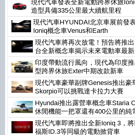
現代汽車發表全新電動跨界休旅Ioni
造型具備335公里最大續航里程
現代汽車HYUNDAI北京車展前發
Ioniq概念車Venus和Earth
現代汽車將再次放電！預告將推出Ear
台全新概念車揭示未來電動車最新
印度帶動流行風向，現代為印度推
型跨界休旅Exter中期改款新車
現代汽車豪華副牌Genesis推出
Skorpio可以挑戰達卡拉力大賽
Hyundai推出露營車概念車Staria Ca
休閒機能一把罩還有400公里的純
現代汽車即將推出全新Ioniq 3
福斯ID.3等同級的電動掀背車