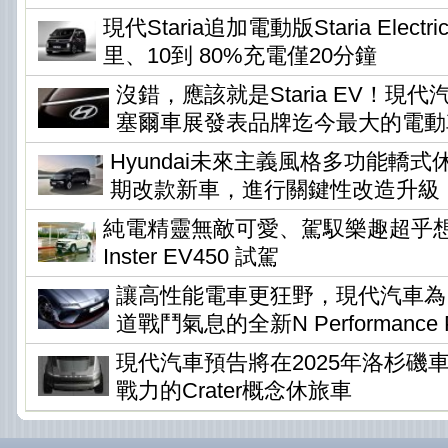
現代Staria追加電動版Staria Elec
里、10到 80%充電僅20分鐘
沒錯，應該就是Staria EV！現
塞爾車展發表品牌迄今最大的電動
Hyundai未來主義風格多功能轎式休旅
期改款新車，進行關鍵性改造升級
純電精靈無敵可愛、駕馭樂趣超乎想像 !
Inster EV450 試駕
讓高性能電車更狂野，現代汽車為Io
道戰鬥氣息的全新N Performance P
現代汽車預告將在2025年洛杉磯
戰力的Crater概念休旅車