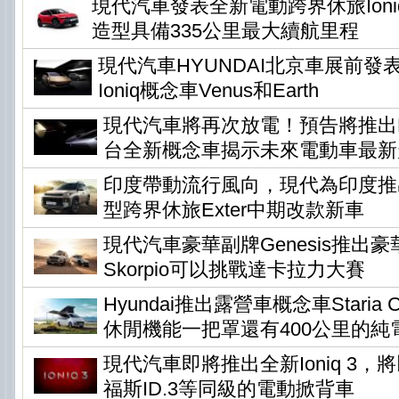
現代汽車發表全新電動跨界休旅Ioni
造型具備335公里最大續航里程
現代汽車HYUNDAI北京車展前發
Ioniq概念車Venus和Earth
現代汽車將再次放電！預告將推出Ear
台全新概念車揭示未來電動車最新
印度帶動流行風向，現代為印度推
型跨界休旅Exter中期改款新車
現代汽車豪華副牌Genesis推出
Skorpio可以挑戰達卡拉力大賽
Hyundai推出露營車概念車Staria Ca
休閒機能一把罩還有400公里的純
現代汽車即將推出全新Ioniq 3
福斯ID.3等同級的電動掀背車