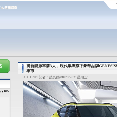
拚新能源車前3大，現代集團旗下豪華品牌GENESI
車市
AUTONET記者：趙惠群(08/20/2021星期五)
pg not