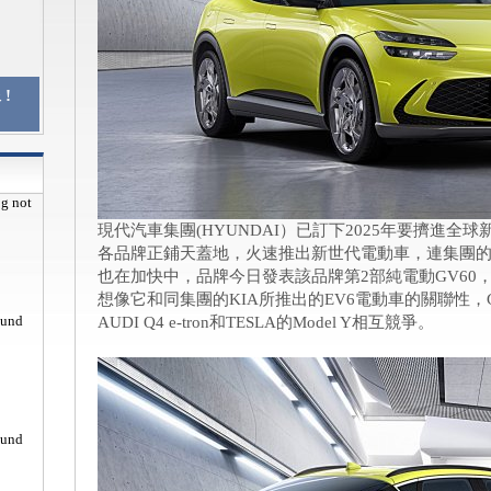
!
pg not
現代汽車集團(HYUNDAI）已訂下2025年要擠進全
各品牌正鋪天蓋地，火速推出新世代電動車，連集團的豪
也在加快中，品牌今日發表該品牌第2部純電動GV60
想像它和同集團的KIA所推出的EV6電動車的關聯性，
ound
AUDI Q4 e-tron和TESLA的Model Y相互競爭。
ound