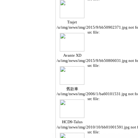
Trajet
/u/img/news/img/2015/9/bb50902371.jpg not f
src file:
Avante XD
/u/img/news/img/2015/9/bb50806031.jpg not f
src file:
舊款車
/u/img/news/img/2006/1/ba60101531.jpg not f
src file:
HCD9-Talus
/u/img/news/img/2010/10/bb01001591.jpg not 
src file: