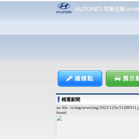
精選新聞
src file: /u/img/news/img/2025/12/bc51200511.j
found