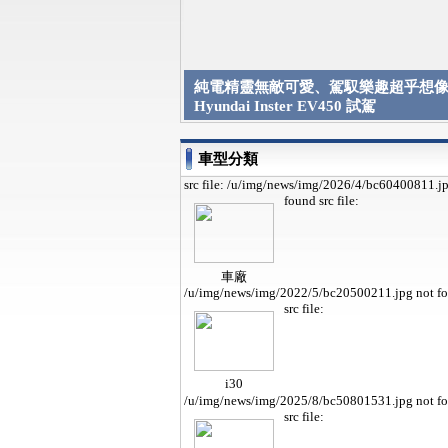
純電精靈無敵可愛、駕馭樂趣超乎想像 
Hyundai Inster EV450 試駕
車型分類
src file: /u/img/news/img/2026/4/bc60400811.j
found
src file:
車廠
/u/img/news/img/2022/5/bc20500211.jpg not f
src file:
i30
/u/img/news/img/2025/8/bc50801531.jpg not f
src file: