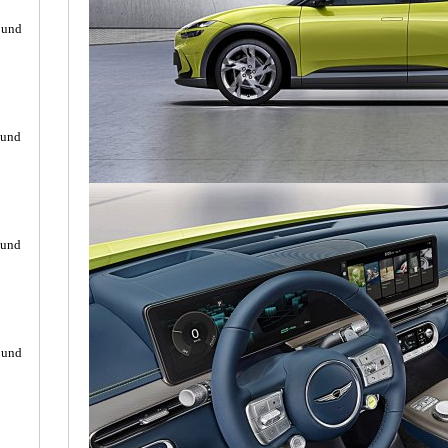
ound
ound
ound
ound