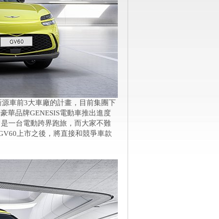
球新源車前3大車廠的計畫，目前集團下
華品牌GENESIS電動車推出進度
，是一台電動跨界跑旅，而大家不難
GV60上市之後，將直接和競爭車款