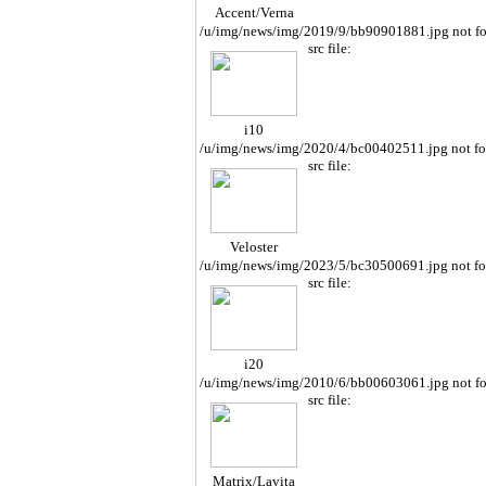
Accent/Verna
/u/img/news/img/2019/9/bb90901881.jpg not f
src file:
i10
/u/img/news/img/2020/4/bc00402511.jpg not f
src file:
Veloster
/u/img/news/img/2023/5/bc30500691.jpg not f
src file:
i20
/u/img/news/img/2010/6/bb00603061.jpg not f
src file:
Matrix/Lavita