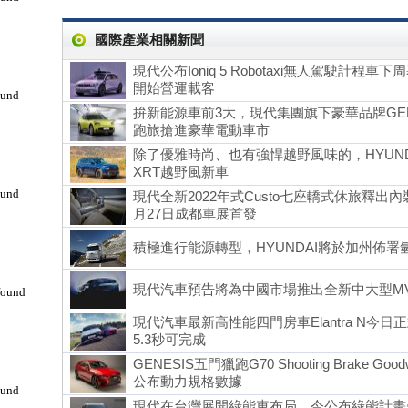
國際產業相關新聞
現代公布Ioniq 5 Robotaxi無人駕駛計程車
開始營運載客
ound
拚新能源車前3大，現代集團旗下豪華品牌GEN
跑旅搶進豪華電動車市
除了優雅時尚、也有強悍越野風味的，HYUNDAI 
XRT越野風新車
ound
現代全新2022年式Custo七座轎式休旅釋出
月27日成都車展首發
積極進行能源轉型，HYUNDAI將於加州佈署氫燃
現代汽車預告將為中國市場推出全新中大型MVP
found
現代汽車最新高性能四門房車Elantra N今日
5.3秒可完成
GENESIS五門獵跑G70 Shooting Brake 
公布動力規格數據
ound
現代在台灣展開綠能車布局，今公布綠能計畫先推San