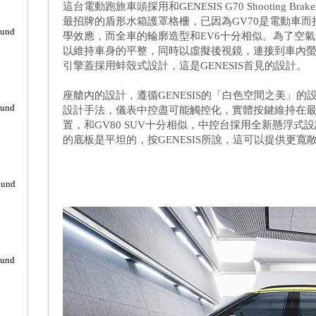
這台電動跑旅車頭採用和GENESIS G70 Shooting
最招牌的盾形水箱護罩格柵，已因為GV70是電動車
ound
學效應，而全車的輪廓造型和EV6十分相似。為了空
以維持車身的平整，同時以虛擬後視鏡，連接到車內
引擎蓋採用蚌殼式設計，這是GENESIS首見的設計。
座艙內的設計，遵循GENESIS的「白色空間之美」
ound
設計手法，儀表中控盡可能觸控化，實體按鍵維持在
置，和GV80 SUV十分相似，中控台採用全新懸浮式
的底板是平坦的，按GENESIS所說，這可以提供更寬
ound
ound