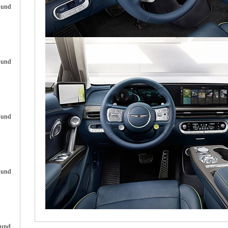
ound
ound
ound
ound
ound