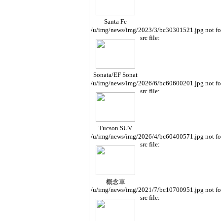
Santa Fe
/u/img/news/img/2023/3/bc30301521.jpg not f
src file:
Sonata/EF Sonat
a
/u/img/news/img/2026/6/bc60600201.jpg not f
src file:
Tucson SUV
/u/img/news/img/2026/4/bc60400571.jpg not f
src file:
概念車
/u/img/news/img/2021/7/bc10700951.jpg not f
src file: