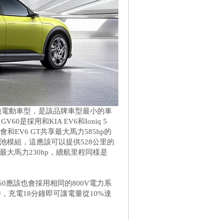
二款純電動車型，是該品牌車型最小的車
是採用和KIA EV6和Ioniq 5
和EV6 GT共享最大馬力585hp的
池模組，這應該可以提供528公里的
最大馬力230hp，續航里程同樣是
V60應該也會採用相同的800V電力系
，充電18分鐘即可讓電量從10%達