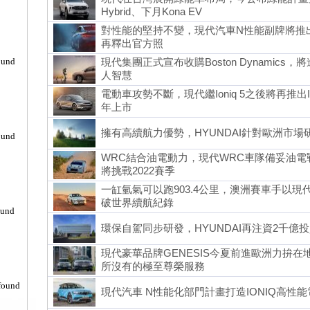
Hybrid、下月Kona EV
對性能的堅持不變，現代汽車N性能副牌將推出El
再釋出官方照
ound
現代集團正式宣布收購Boston Dynamic
人智慧
電動車攻勢不斷，現代繼Ioniq 5之後將再推出Ioni
年上市
擁有高續航力優勢，HYUNDAI針對歐洲市
ound
WRC結合油電動力，現代WRC車隊備妥油電戰馬i2
將挑戰2022賽季
一缸氫氣可以跑903.4公里，澳洲賽車手以現
破世界續航紀錄
ound
環保自駕同步研發，HYUNDAI再注資2千億
現代豪華品牌GENESIS今夏前進歐洲力拚在地
所沒有的極至尊榮服務
found
現代汽車 N性能化部門計畫打造IONIQ高性