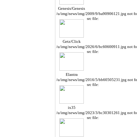
Genesis/Genesis
Cope
/u/img/news/img/2009/9/ba90906121.jpg not f
src file:
Getz/Click
/u/img/news/img/2026/6/bc60600911.jpg not f
src file:
Elantra
/u/img/news/img/2016/5/bb60505231.jpg not f
src file:
ix35
/u/img/news/img/2023/3/bc30301261.jpg not f
src file: