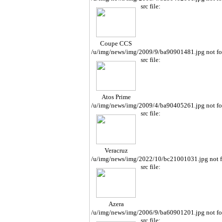
src file:
Coupe CCS
/u/img/news/img/2009/9/ba90901481.jpg not f
src file:
Atos Prime
/u/img/news/img/2009/4/ba90405261.jpg not f
src file:
Veracruz
/u/img/news/img/2022/10/bc21001031.jpg not 
src file:
Azera
/u/img/news/img/2006/9/ba60901201.jpg not f
src file: