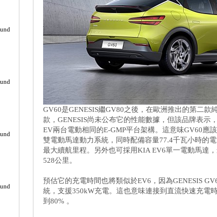
ound
ound
GV60是GENESIS繼GV80之後，在歐洲推出的第
款，GENESIS尚未公布它的性能數據，但該品牌表示，GV60
EV兩台電動相同的E-GMP平台架構。這意味GV60應該會
ound
雙電動馬達動力系統，同時配備容量77.4千瓦小時的電
最大續航里程。另外也可採用KIA EV6單一電動馬達，
528公里。
預估它的充電時間也將類似於EV6，因為GENESIS G
ound
統，支援350kW充電。這也意味連接到直流快速充電時
到80% 。