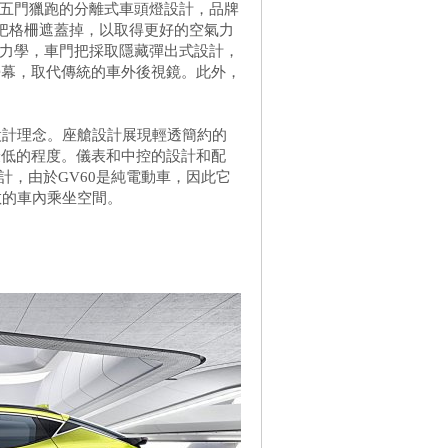
 Brake五門獵跑的分離式車頭燈設計，品牌
而把格柵遮蓋掉，以取得更好的空氣力
氣力學，車門把採取隱藏彈出式設計，
螢幕，取代傳統的車外後視鏡。此外，
的設計理念。座艙設計展現輕透簡約的
最低的程度。儀表和中控的設計和配
設計，由於GV60是純電動車，因此它
敞的車內乘坐空間。