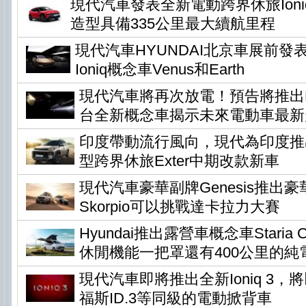
現代汽車發表全新電動跨界休旅Ioni
造型具備335公里最大續航里程
現代汽車HYUNDAI北京車展前發
Ioniq概念車Venus和Earth
現代汽車將再次放電！預告將推出Ear
台全新概念車揭示未來電動車最新
印度帶動流行風向，現代為印度推
型跨界休旅Exter中期改款新車
現代汽車豪華副牌Genesis推出
Skorpio可以挑戰達卡拉力大賽
Hyundai推出露營車概念車Staria Ca
休閒機能一把罩還有400公里的純
現代汽車即將推出全新Ioniq 3
福斯ID.3等同級的電動掀背車