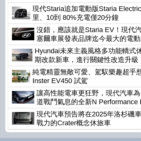
現代Staria追加電動版Staria Elec
里、10到 80%充電僅20分鐘
沒錯，應該就是Staria EV！現
塞爾車展發表品牌迄今最大的電動
Hyundai未來主義風格多功能轎式休旅
期改款新車，進行關鍵性改造升級
純電精靈無敵可愛、駕馭樂趣超乎想像 !
Inster EV450 試駕
讓高性能電車更狂野，現代汽車為Io
道戰鬥氣息的全新N Performance P
現代汽車預告將在2025年洛杉磯
戰力的Crater概念休旅車