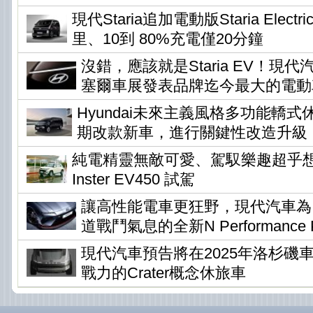
現代Staria追加電動版Staria Elec
里、10到 80%充電僅20分鐘
沒錯，應該就是Staria EV！現
塞爾車展發表品牌迄今最大的電動
Hyundai未來主義風格多功能轎式休旅
期改款新車，進行關鍵性改造升級
純電精靈無敵可愛、駕馭樂趣超乎想像 !
Inster EV450 試駕
讓高性能電車更狂野，現代汽車為Io
道戰鬥氣息的全新N Performance P
現代汽車預告將在2025年洛杉磯
戰力的Crater概念休旅車