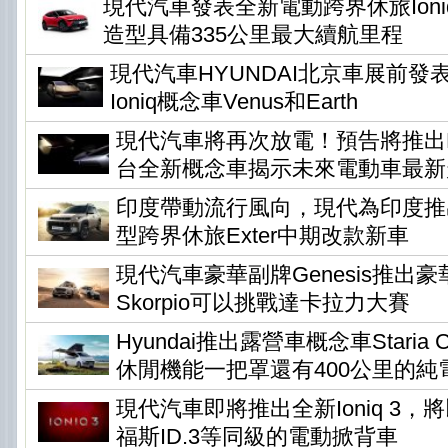
現代汽車發表全新電動跨界休旅Ioni
造型具備335公里最大續航里程
現代汽車HYUNDAI北京車展前發
Ioniq概念車Venus和Earth
現代汽車將再次放電！預告將推出Ear
台全新概念車揭示未來電動車最新
印度帶動流行風向，現代為印度推
型跨界休旅Exter中期改款新車
現代汽車豪華副牌Genesis推出
Skorpio可以挑戰達卡拉力大賽
Hyundai推出露營車概念車Staria Ca
休閒機能一把罩還有400公里的純
現代汽車即將推出全新Ioniq 3
福斯ID.3等同級的電動掀背車