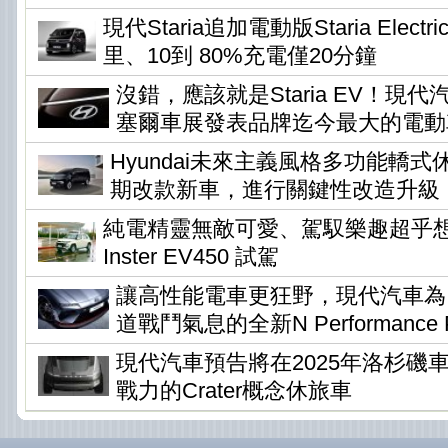
現代Staria追加電動版Staria Elec
里、10到 80%充電僅20分鐘
沒錯，應該就是Staria EV！現
塞爾車展發表品牌迄今最大的電動
Hyundai未來主義風格多功能轎式休旅
期改款新車，進行關鍵性改造升級
純電精靈無敵可愛、駕馭樂趣超乎想像 !
Inster EV450 試駕
讓高性能電車更狂野，現代汽車為Io
道戰鬥氣息的全新N Performance P
現代汽車預告將在2025年洛杉磯
戰力的Crater概念休旅車