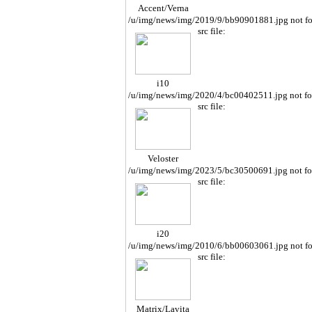
Accent/Verna
/u/img/news/img/2019/9/bb90901881.jpg not f
src file:
i10
/u/img/news/img/2020/4/bc00402511.jpg not f
src file:
Veloster
/u/img/news/img/2023/5/bc30500691.jpg not f
src file:
i20
/u/img/news/img/2010/6/bb00603061.jpg not f
src file:
Matrix/Lavita