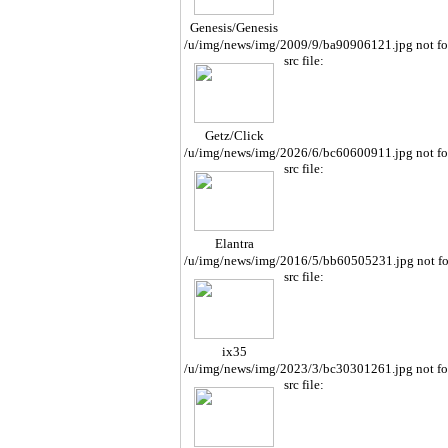
Genesis/Genesis
Cope
/u/img/news/img/2009/9/ba90906121.jpg not f
src file:
Getz/Click
/u/img/news/img/2026/6/bc60600911.jpg not f
src file:
Elantra
/u/img/news/img/2016/5/bb60505231.jpg not f
src file:
ix35
/u/img/news/img/2023/3/bc30301261.jpg not f
src file: