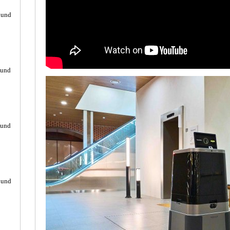
ound
ound
ound
ound