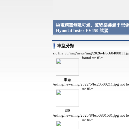
純電精靈無敵可愛、駕馭樂趣超乎想像 
Hyundai Inster EV450 試駕
車型分類
src file: /u/img/news/img/2026/4/bc60400811.j
found
src file:
車廠
/u/img/news/img/2022/5/bc20500211.jpg not f
src file:
i30
/u/img/news/img/2025/8/bc50801531.jpg not f
src file: