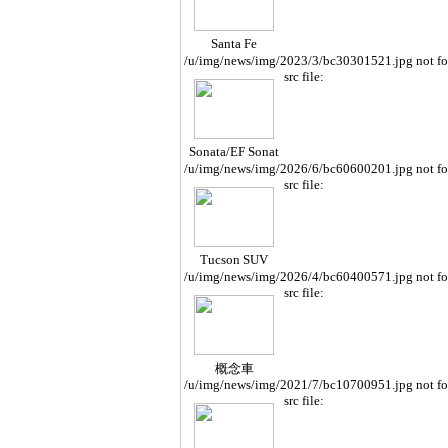
Santa Fe
/u/img/news/img/2023/3/bc30301521.jpg not f
src file:
Sonata/EF Sonat
a
/u/img/news/img/2026/6/bc60600201.jpg not f
src file:
Tucson SUV
/u/img/news/img/2026/4/bc60400571.jpg not f
src file:
概念車
/u/img/news/img/2021/7/bc10700951.jpg not f
src file: