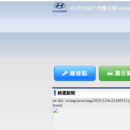
精選新聞
src file: /u/img/news/img/2025/12/bc51200511.j
found