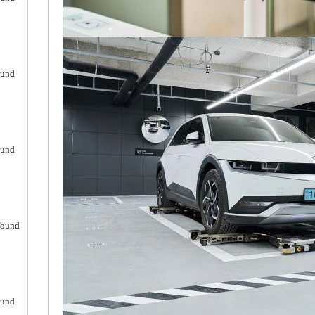
ound
ound
found
ound