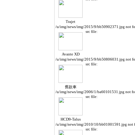
Trajet
/u/img/news/img/2015/9/bb50902371.jpg not f
src file:
Avante XD
/u/img/news/img/2015/9/bb50806031.jpg not f
src file:
舊款車
/u/img/news/img/2006/1/ba60101531.jpg not f
src file:
HCD9-Talus
/u/img/news/img/2010/10/bb01001591.jpg not 
src file: