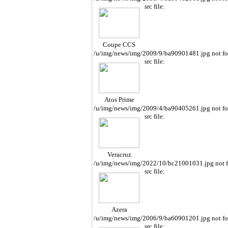
src file:
Coupe CCS
/u/img/news/img/2009/9/ba90901481.jpg not f
src file:
Atos Prime
/u/img/news/img/2009/4/ba90405261.jpg not f
src file:
Veracruz
/u/img/news/img/2022/10/bc21001031.jpg not 
src file:
Azera
/u/img/news/img/2006/9/ba60901201.jpg not f
src file: