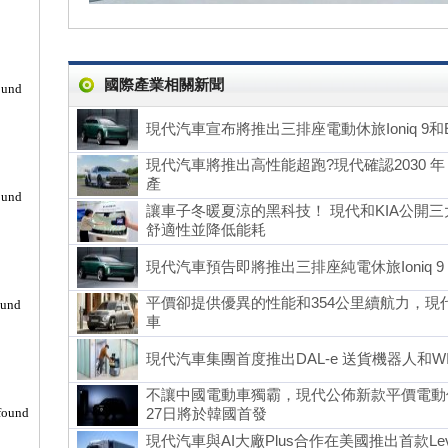
國際產業相關新聞
ound
現代汽車宣布將推出三排座電動休旅Ioniq 9
現代汽車將推出高性能超跑?現代確認2030 年 N 
產
ound
讓車子冬暖夏涼的黑科技！ 現代和KIA公開
舒適性並降低能耗
現代汽車預告即將推出三排座純電休旅Ioniq 9
平價卻提供優異的性能和354公里續航力，現代發
ound
車
現代汽車集團首度推出DAL-e 送貨機器人和W
不讓中國電動車獨霸，現代公佈新款平價電動休旅 
found
27日將於韓國首發
現代汽車與AI大廠Plus合作在美國推出首款Le