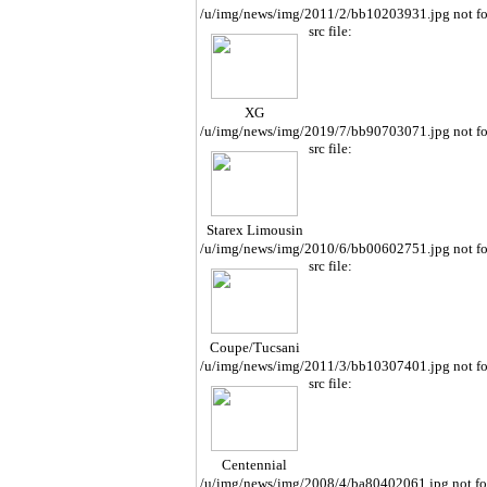
/u/img/news/img/2011/2/bb10203931.jpg not f
src file:
XG
/u/img/news/img/2019/7/bb90703071.jpg not f
src file:
Starex Limousin
e
/u/img/news/img/2010/6/bb00602751.jpg not f
src file:
Coupe/Tucsani
/u/img/news/img/2011/3/bb10307401.jpg not f
src file:
Centennial
/u/img/news/img/2008/4/ba80402061.jpg not f