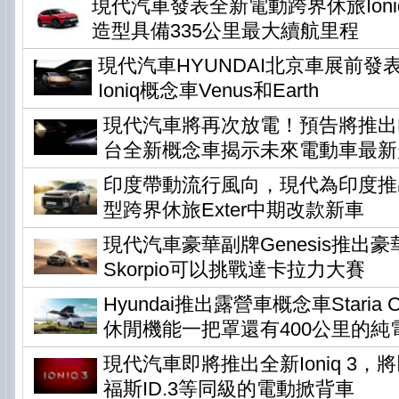
現代汽車發表全新電動跨界休旅Ioni
造型具備335公里最大續航里程
現代汽車HYUNDAI北京車展前發
Ioniq概念車Venus和Earth
現代汽車將再次放電！預告將推出Ear
台全新概念車揭示未來電動車最新
印度帶動流行風向，現代為印度推
型跨界休旅Exter中期改款新車
現代汽車豪華副牌Genesis推出
Skorpio可以挑戰達卡拉力大賽
Hyundai推出露營車概念車Staria Ca
休閒機能一把罩還有400公里的純
現代汽車即將推出全新Ioniq 3
福斯ID.3等同級的電動掀背車