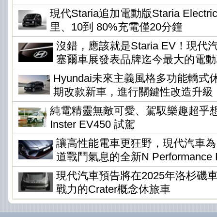
現代Staria追加電動版Staria Elec
里、10到 80%充電僅20分鐘
沒錯，應該就是Staria EV！現
塞爾車展發表品牌迄今最大的電動
Hyundai未來主義風格多功能轎式休旅
期改款新車，進行關鍵性改造升級
純電精靈無敵可愛、駕馭樂趣超乎想像 !
Inster EV450 試駕
讓高性能電車更狂野，現代汽車為Io
道戰鬥氣息的全新N Performance P
現代汽車預告將在2025年洛杉磯
戰力的Crater概念休旅車