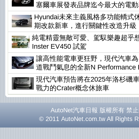
塞爾車展發表品牌迄今最大的電動
Hyundai未來主義風格多功能轎式休旅
期改款新車，進行關鍵性改造升級
純電精靈無敵可愛、駕馭樂趣超乎想像 !
Inster EV450 試駕
讓高性能電車更狂野，現代汽車為Io
道戰鬥氣息的全新N Performance P
現代汽車預告將在2025年洛杉磯
戰力的Crater概念休旅車
AutoNet汽車日報 版權所有 禁
© 2011 AutoNet.com.tw All Rights 