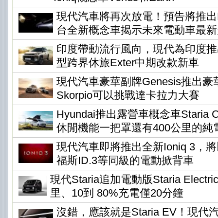
現代汽車將再次放電！預告將推出Ear
台全新概念車揭示未來電動車最新
印度帶動流行風向，現代為印度推
型跨界休旅Exter中期改款新車
現代汽車豪華副牌Genesis推出
Skorpio可以挑戰達卡拉力大賽
Hyundai推出露營車概念車Staria Ca
休閒機能一把罩還有400公里的純
現代汽車即將推出全新Ioniq 3
福斯ID.3等同級的電動掀背車
現代Staria追加電動版Staria Elec
里、10到 80%充電僅20分鐘
沒錯，應該就是Staria EV！現