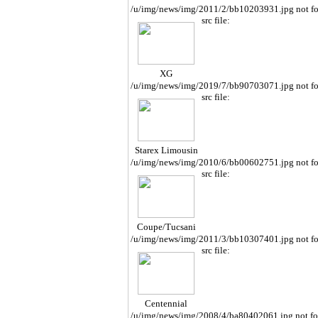
/u/img/news/img/2011/2/bb10203931.jpg not f
src file:
XG
/u/img/news/img/2019/7/bb90703071.jpg not f
src file:
Starex Limousin
e
/u/img/news/img/2010/6/bb00602751.jpg not f
src file:
Coupe/Tucsani
/u/img/news/img/2011/3/bb10307401.jpg not f
src file:
Centennial
/u/img/news/img/2008/4/ba80402061.jpg not f