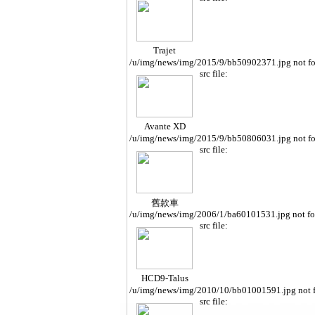
Trajet
/u/img/news/img/2015/9/bb50902371.jpg not f
src file:
Avante XD
/u/img/news/img/2015/9/bb50806031.jpg not f
src file:
舊款車
/u/img/news/img/2006/1/ba60101531.jpg not f
src file:
HCD9-Talus
/u/img/news/img/2010/10/bb01001591.jpg not 
src file: