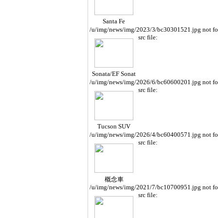
Santa Fe
/u/img/news/img/2023/3/bc30301521.jpg not f
src file:
Sonata/EF Sonat
a
/u/img/news/img/2026/6/bc60600201.jpg not f
src file:
Tucson SUV
/u/img/news/img/2026/4/bc60400571.jpg not f
src file:
概念車
/u/img/news/img/2021/7/bc10700951.jpg not f
src file: