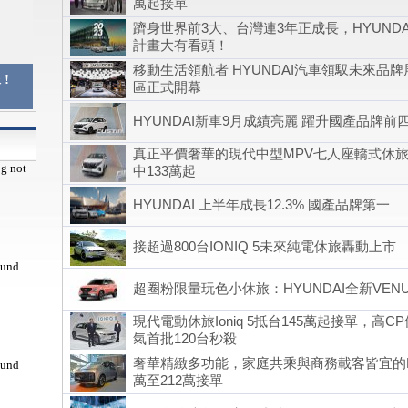
萬起接單
躋身世界前3大、台灣連3年正成長，HYUNDA
計畫大有看頭！
移動生活領航者 HYUNDAI汽車領馭未來品牌
!
區正式開幕
HYUNDAI新車9月成績亮麗 躍升國產品牌前
真正平價奢華的現代中型MPV七人座轎式休旅C
pg not
中133萬起
HYUNDAI 上半年成長12.3% 國產品牌第一
接超過800台IONIQ 5未來純電休旅轟動上市
ound
超圈粉限量玩色小休旅：HYUNDAI全新VEN
現代電動休旅Ioniq 5抵台145萬起接單，高
氣首批120台秒殺
奢華精緻多功能，家庭共乘與商務載客皆宜的Hyund
ound
萬至212萬接單