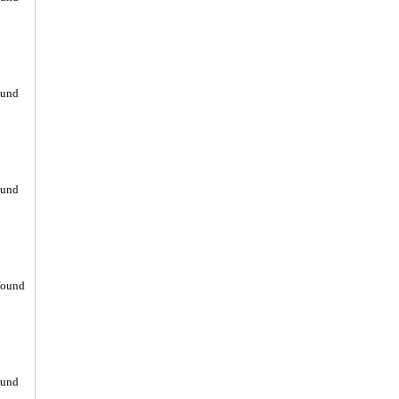
ound
ound
found
ound