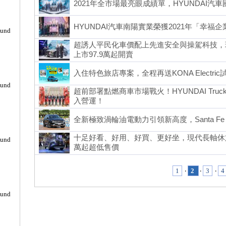
2021年全市場最亮眼成績單，HYUNDAI汽
HYUNDAI汽車南陽實業榮獲2021年「幸福
ound
超誘人平民化車價配上先進安全與操駕科技，現代
上市97.9萬起開賣
入住特色旅店專案，全程再送KONA Electric
ound
超前部署點燃商車市場戰火！HYUNDAI Truc
入營運！
全新極致渦輪油電動力引領新高度，Santa Fe Hy
十足好看、好用、好買、更好坐，現代長軸休旅Tuc
ound
萬起超低售價
1
‧
2
‧
3
‧
4
ound