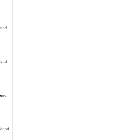
ound
ound
ound
found