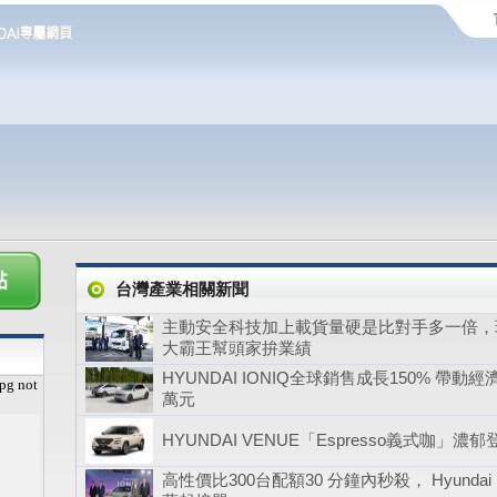
台灣產業相關新聞
主動安全科技加上載貨量硬是比對手多一倍，現
大霸王幫頭家拚業績
HYUNDAI IONIQ全球銷售成長150% 帶動經
pg not
萬元
HYUNDAI VENUE「Espresso義式咖」濃郁
高性價比300台配額30 分鐘內秒殺， Hyundai I