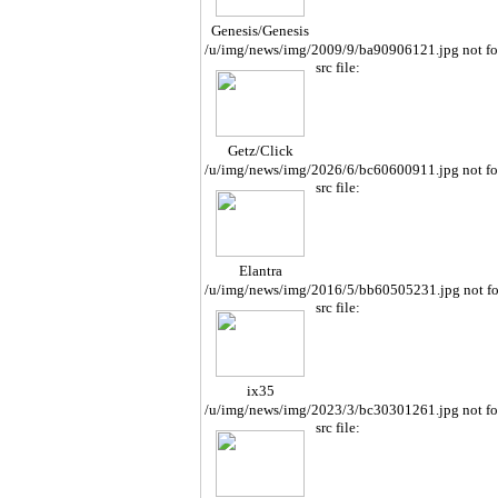
Genesis/Genesis
Cope
/u/img/news/img/2009/9/ba90906121.jpg not f
src file:
Getz/Click
/u/img/news/img/2026/6/bc60600911.jpg not f
src file:
Elantra
/u/img/news/img/2016/5/bb60505231.jpg not f
src file:
ix35
/u/img/news/img/2023/3/bc30301261.jpg not f
src file: