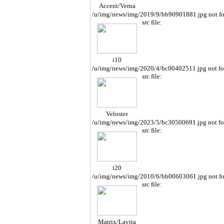
Accent/Verna
/u/img/news/img/2019/9/bb90901881.jpg not f
src file:
i10
/u/img/news/img/2020/4/bc00402511.jpg not f
src file:
Veloster
/u/img/news/img/2023/5/bc30500691.jpg not f
src file:
i20
/u/img/news/img/2010/6/bb00603061.jpg not f
src file:
Matrix/Lavita