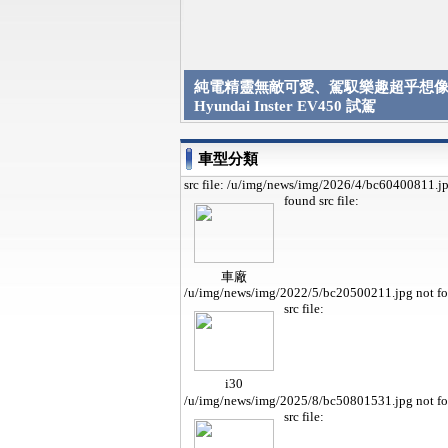
純電精靈無敵可愛、駕馭樂趣超乎想像 
Hyundai Inster EV450 試駕
車型分類
src file: /u/img/news/img/2026/4/bc60400811.j
found
src file:
車廠
/u/img/news/img/2022/5/bc20500211.jpg not f
src file:
i30
/u/img/news/img/2025/8/bc50801531.jpg not f
src file: