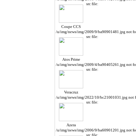
src file:
Coupe CCS
/u/img/news/img/2009/9/ba90901481.jpg not f
src file:
Atos Prime
/u/img/news/img/2009/4/ba90405261.jpg not f
src file:
Veracruz
/u/img/news/img/2022/10/bc21001031.jpg not 
src file:
Azera
/u/img/news/img/2006/9/ba60901201.jpg not f
src file: