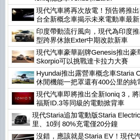
現代汽車將再次放電！預告將推出Ear
台全新概念車揭示未來電動車最新
印度帶動流行風向，現代為印度推
型跨界休旅Exter中期改款新車
現代汽車豪華副牌Genesis推出
Skorpio可以挑戰達卡拉力大賽
Hyundai推出露營車概念車Staria Ca
休閒機能一把罩還有400公里的純
現代汽車即將推出全新Ioniq 3
福斯ID.3等同級的電動掀背車
現代Staria追加電動版Staria Elec
里、10到 80%充電僅20分鐘
沒錯，應該就是Staria EV！現