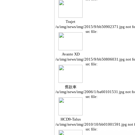
Trajet
/u/img/news/img/2015/9/bb50902371.jpg not f
src file:
Avante XD
/u/img/news/img/2015/9/bb50806031.jpg not f
src file:
舊款車
/u/img/news/img/2006/1/ba60101531.jpg not f
src file:
HCD9-Talus
/u/img/news/img/2010/10/bb01001591.jpg not 
src file: