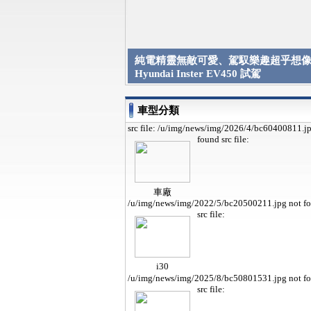
純電精靈無敵可愛、駕馭樂趣超乎想像 
Hyundai Inster EV450 試駕
車型分類
src file: /u/img/news/img/2026/4/bc60400811.j
found
src file:
車廠
/u/img/news/img/2022/5/bc20500211.jpg not f
src file:
i30
/u/img/news/img/2025/8/bc50801531.jpg not f
src file: