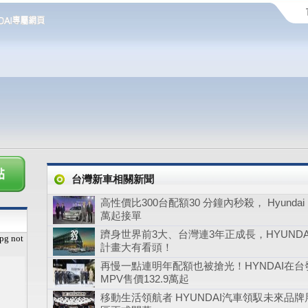
台灣新車相關新聞
高性價比300台配額30 分鐘內秒殺， Hyundai I
萬起接單
躋身世界前3大、台灣連3年正成長，HYUNDA
pg not
計畫大有看頭！
再慢一點連明年配額也被搶光！HYNDAI在台發
MPV售價132.9萬起
移動生活領航者 HYUNDAI汽車領馭未來品牌