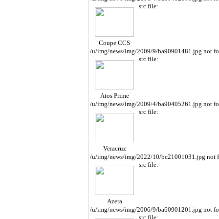
src file:
Coupe CCS
/u/img/news/img/2009/9/ba90901481.jpg not f
src file:
Atos Prime
/u/img/news/img/2009/4/ba90405261.jpg not f
src file:
Veracruz
/u/img/news/img/2022/10/bc21001031.jpg not 
src file:
Azera
/u/img/news/img/2006/9/ba60901201.jpg not f
src file: