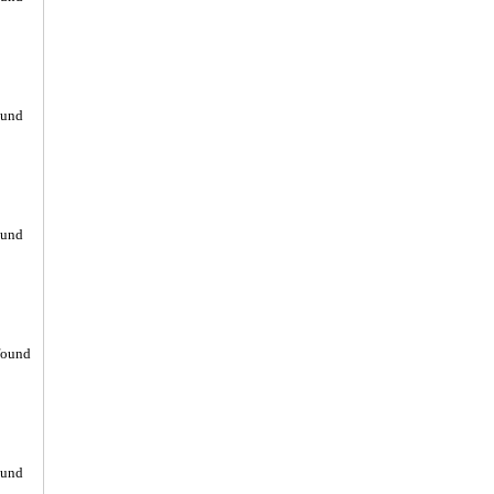
ound
ound
found
ound