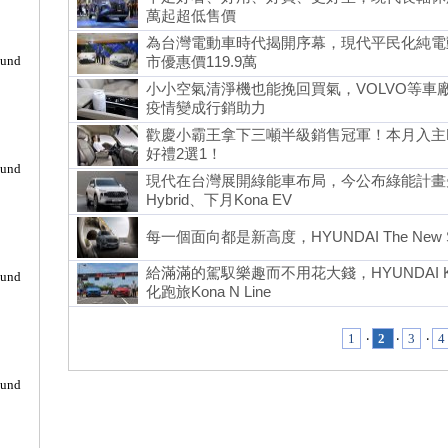
萬起超低售價
為台灣電動車時代揭開序幕，現代平民化純電動休旅K
ound
市優惠價119.9萬
小小空氣清淨機也能挽回買氣，VOLVO等車
疫情變成行銷助力
歡慶小霸王拿下三噸半級銷售冠軍！本月入主HYUND
好禮2選1！
ound
現代在台灣展開綠能車布局，今公布綠能計畫先推San
Hybrid、下月Kona EV
每一個面向都是新高度，HYUNDAI The New 
給滿滿的駕馭樂趣而不用花大錢，HYUNDAI 
ound
化跑旅Kona N Line
1
‧
2
‧
3
‧
4
ound