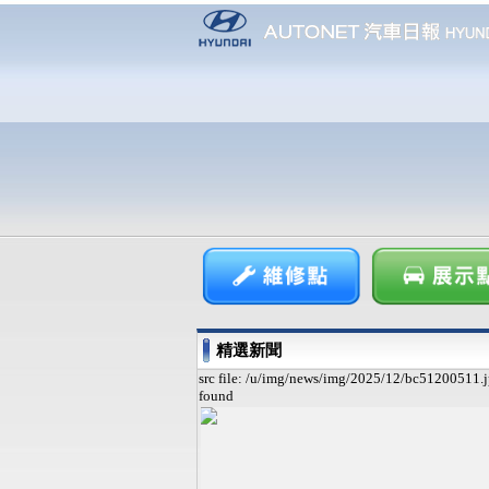
精選新聞
src file: /u/img/news/img/2025/12/bc51200511.j
found