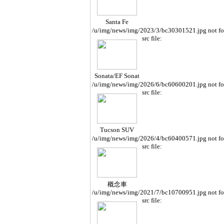
Santa Fe
/u/img/news/img/2023/3/bc30301521.jpg not f
src file:
Sonata/EF Sonat
a
/u/img/news/img/2026/6/bc60600201.jpg not f
src file:
Tucson SUV
/u/img/news/img/2026/4/bc60400571.jpg not f
src file:
概念車
/u/img/news/img/2021/7/bc10700951.jpg not f
src file: