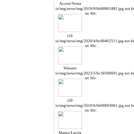
Accent/Verna
/u/img/news/img/2019/9/bb90901881.jpg not f
src file:
i10
/u/img/news/img/2020/4/bc00402511.jpg not f
src file:
Veloster
/u/img/news/img/2023/5/bc30500691.jpg not f
src file:
i20
/u/img/news/img/2010/6/bb00603061.jpg not f
src file:
Matrix/Lavita