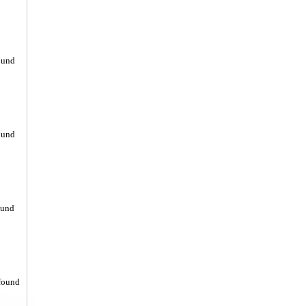
ound
ound
ound
found