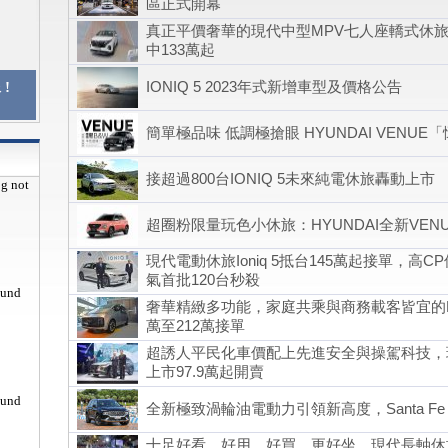
區正式開幕
真正平價奢華的現代中型MPV七人座轎式休旅C
中133萬起
IONIQ 5 2023年式新增車型及價格公告
!
簡單極品味 低調極搶眼 HYUNDAI VENU
接超過800台IONIQ 5未來純電休旅轟動上市
pg not
超圈粉限量玩色小休旅：HYUNDAI全新VEN
現代電動休旅Ioniq 5抵台145萬起接單，高
氣首批120台秒殺
ound
奢華精緻多功能，家庭共乘與商務載客皆宜的Hyund
萬至212萬接單
超誘人平民化車價配上先進安全與操駕科技，現代
上市97.9萬起開賣
ound
全新極致渦輪油電動力引領新高度，Santa Fe Hy
十足好看、好用、好買、更好坐，現代長軸休旅Tuc