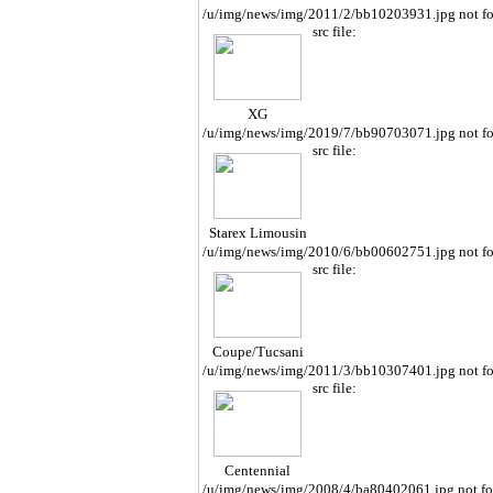
/u/img/news/img/2011/2/bb10203931.jpg not f
src file:
XG
/u/img/news/img/2019/7/bb90703071.jpg not f
src file:
Starex Limousin
e
/u/img/news/img/2010/6/bb00602751.jpg not f
src file:
Coupe/Tucsani
/u/img/news/img/2011/3/bb10307401.jpg not f
src file:
Centennial
/u/img/news/img/2008/4/ba80402061.jpg not f