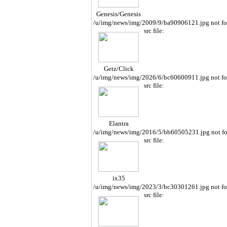
Genesis/Genesis
Cope
/u/img/news/img/2009/9/ba90906121.jpg not f
src file:
Getz/Click
/u/img/news/img/2026/6/bc60600911.jpg not f
src file:
Elantra
/u/img/news/img/2016/5/bb60505231.jpg not f
src file:
ix35
/u/img/news/img/2023/3/bc30301261.jpg not f
src file: