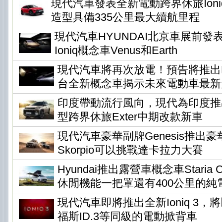
現代汽車發表全新電動跨界休旅Ioni
造型具備335公里最大續航里程
現代汽車HYUNDAI北京車展前發
Ioniq概念車Venus和Earth
現代汽車將再次放電！預告將推出Ear
台全新概念車揭示未來電動車最新
印度帶動流行風向，現代為印度推
型跨界休旅Exter中期改款新車
現代汽車豪華副牌Genesis推出
Skorpio可以挑戰達卡拉力大賽
Hyundai推出露營車概念車Staria Ca
休閒機能一把罩還有400公里的純
現代汽車即將推出全新Ioniq 3
福斯ID.3等同級的電動掀背車