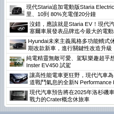
現代Staria追加電動版Staria Elec
里、10到 80%充電僅20分鐘
沒錯，應該就是Staria EV！現
塞爾車展發表品牌迄今最大的電動
Hyundai未來主義風格多功能轎式休旅
期改款新車，進行關鍵性改造升級
純電精靈無敵可愛、駕馭樂趣超乎想像 !
Inster EV450 試駕
讓高性能電車更狂野，現代汽車為Io
道戰鬥氣息的全新N Performance P
現代汽車預告將在2025年洛杉磯
戰力的Crater概念休旅車