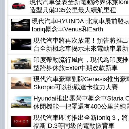
現代汽車發表全新電動跨界休旅Ioni
造型具備335公里最大續航里程
現代汽車HYUNDAI北京車展前發
Ioniq概念車Venus和Earth
現代汽車將再次放電！預告將推出Ear
台全新概念車揭示未來電動車最新
印度帶動流行風向，現代為印度推
型跨界休旅Exter中期改款新車
現代汽車豪華副牌Genesis推出
Skorpio可以挑戰達卡拉力大賽
Hyundai推出露營車概念車Staria Ca
休閒機能一把罩還有400公里的純
現代汽車即將推出全新Ioniq 3
福斯ID.3等同級的電動掀背車