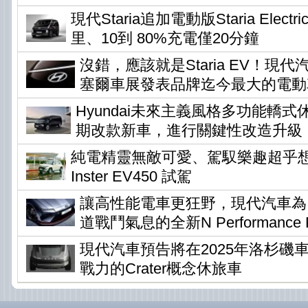
現代Staria追加電動版Staria Elec
里、10到 80%充電僅20分鐘
沒錯，應該就是Staria EV！現
塞爾車展發表品牌迄今最大的電動
Hyundai未來主義風格多功能轎式休旅
期改款新車，進行關鍵性改造升級
純電精靈無敵可愛、駕馭樂趣超乎想像 !
Inster EV450 試駕
讓高性能電車更狂野，現代汽車為Io
道戰鬥氣息的全新N Performance P
現代汽車預告將在2025年洛杉磯
戰力的Crater概念休旅車