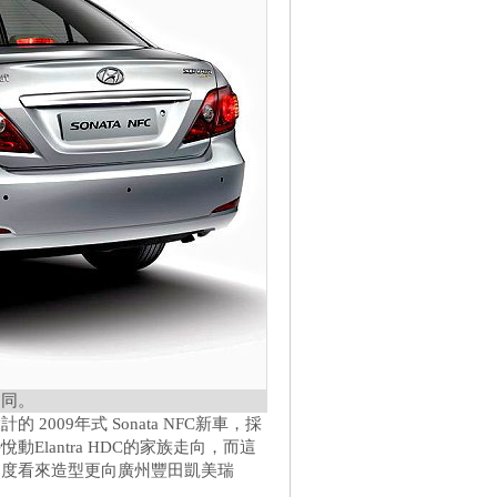
不同。
009年式 Sonata NFC新車，採
lantra HDC的家族走向，而這
角度看來造型更向廣州豐田凱美瑞