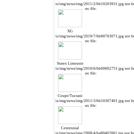
/u/img/news/img/2011/2/bb10203931.jpg not f
src file:
XG
/u/img/news/img/2019/7/bb90703071.jpg not f
src file:
Starex Limousin
e
/u/img/news/img/2010/6/bb00602751.jpg not f
src file:
Coupe/Tucsani
/u/img/news/img/2011/3/bb10307401.jpg not f
src file:
Centennial
/u/img/news/img/2008/4/ba80402061.jpg not f