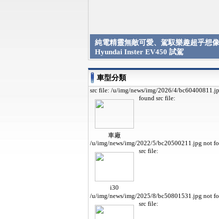
純電精靈無敵可愛、駕馭樂趣超乎想像 
Hyundai Inster EV450 試駕
車型分類
src file: /u/img/news/img/2026/4/bc60400811.j
found
src file:
車廠
/u/img/news/img/2022/5/bc20500211.jpg not f
src file:
i30
/u/img/news/img/2025/8/bc50801531.jpg not f
src file: