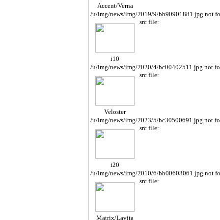
Accent/Verna
/u/img/news/img/2019/9/bb90901881.jpg not f
src file:
i10
/u/img/news/img/2020/4/bc00402511.jpg not f
src file:
Veloster
/u/img/news/img/2023/5/bc30500691.jpg not f
src file:
i20
/u/img/news/img/2010/6/bb00603061.jpg not f
src file:
Matrix/Lavita