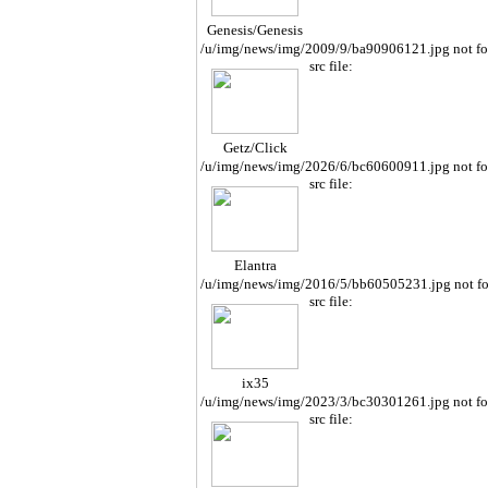
Genesis/Genesis
Cope
/u/img/news/img/2009/9/ba90906121.jpg not f
src file:
Getz/Click
/u/img/news/img/2026/6/bc60600911.jpg not f
src file:
Elantra
/u/img/news/img/2016/5/bb60505231.jpg not f
src file:
ix35
/u/img/news/img/2023/3/bc30301261.jpg not f
src file: