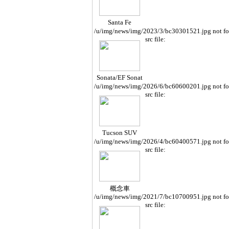
Santa Fe
/u/img/news/img/2023/3/bc30301521.jpg not f
src file:
Sonata/EF Sonat
a
/u/img/news/img/2026/6/bc60600201.jpg not f
src file:
Tucson SUV
/u/img/news/img/2026/4/bc60400571.jpg not f
src file:
概念車
/u/img/news/img/2021/7/bc10700951.jpg not f
src file: