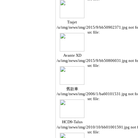
Trajet
/u/img/news/img/2015/9/bb50902371.jpg not f
src file:
Avante XD
/u/img/news/img/2015/9/bb50806031.jpg not f
src file:
舊款車
/u/img/news/img/2006/1/ba60101531.jpg not f
src file:
HCD9-Talus
/u/img/news/img/2010/10/bb01001591.jpg not 
src file: