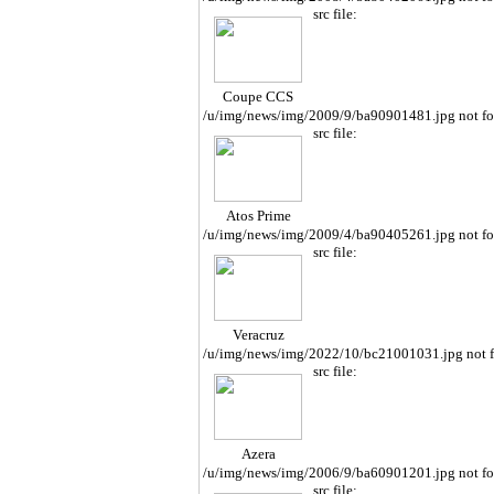
src file:
Coupe CCS
/u/img/news/img/2009/9/ba90901481.jpg not f
src file:
Atos Prime
/u/img/news/img/2009/4/ba90405261.jpg not f
src file:
Veracruz
/u/img/news/img/2022/10/bc21001031.jpg not 
src file:
Azera
/u/img/news/img/2006/9/ba60901201.jpg not f
src file: