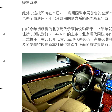
變速系統。
ound
此外，這批即將在本屆2008廣州國際車展發售的全新2009
也將全面適用今年七月啟用的動力系統保固為五年或
由於今年初發售的北京現代伊蘭特悅動新車，上半年
ound
佳績，所以對於Sonata NFC的上市，北京現代同
正式投產，在2010年以前北京現代將具備年產量60
及的伊蘭特悅動新車訂單也將產生正面的影響與助益
ound
ound