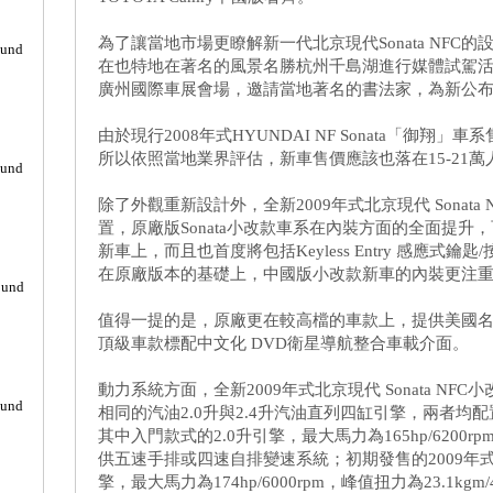
為了讓當地市場更瞭解新一代北京現代Sonata NF
ound
在也特地在著名的風景名勝杭州千島湖進行媒體試駕活動
廣州國際車展會場，邀請當地著名的書法家，為新公
由於現行2008年式HYUNDAI NF Sonata「御翔」車系
所以依照當地業界評估，新車售價應該也落在15-21
ound
除了外觀重新設計外，全新2009年式北京現代 Sonat
置，原廠版Sonata小改款車系在內裝方面的全面提升，百
新車上，而且也首度將包括Keyless Entry 感應式
在原廠版本的基礎上，中國版小改款新車的內裝更注
ound
值得一提的是，原廠更在較高檔的車款上，提供美國名廠I
頂級車款標配中文化 DVD衛星導航整合車載介面。
動力系統方面，全新2009年式北京現代 Sonata NFC
ound
相同的汽油2.0升與2.4升汽油直列四缸引擎，兩者均配
其中入門款式的2.0升引擎，最大馬力為165hp/6200rpm
供五速手排或四速自排變速系統；初期發售的2009年式
擎，最大馬力為174hp/6000rpm，峰值扭力為23.1kg