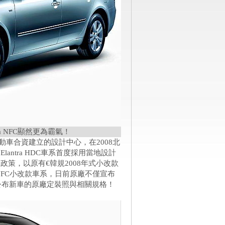
 NFC顯然更為霸氣！
動車合資建立的設計中心，在2008北
ntra HDC車系首度採用當地設計
策，以原有€韓規2008年式小改款
ta NFC小改款車系，日前原廠不僅宣布
公布新車的原廠定裝照與相關規格！