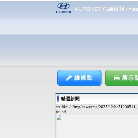
精選新聞
src file: /u/img/news/img/2025/12/bc51200511.j
found