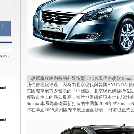
!
pg not
一改原廠版較內斂的外觀造型，北京現代小改款 Sonata
我們曾經報導過，因為由北京現代與韓國HYUNDAI自
ound
京國際車展前夕發表的「中國版」北京現代伊蘭特悅動Ela
獲致市場上的熱烈反應，當然也延續這項本土化設計的政
Sonata 車系為基礎重新打造的中國版2009年式Sona
將在本屆2008廣州國際車展上全面發表，日前也正式
ound