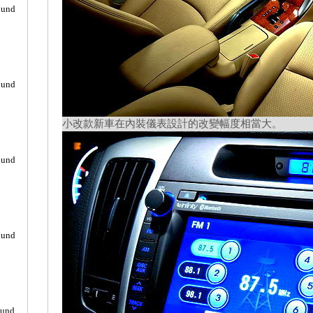
ound
ound
小改款新車在內裝儀表設計的改變幅度相當大。
ound
ound
ound