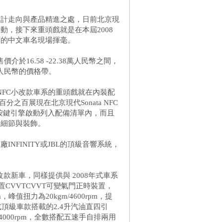
C的設計走向與產品精進之處，日前北京現
，接下來重頭戲就是在本屆2008
布的中文車名現場揮毫。
售價介於16.58 -22.38萬人民幣之間，
萬人民幣的價格帶。
a NFC小改款車系的重頭戲就在內裝配
分之百展現在北京現代Sonata NFC
鑰匙/按鍵引擎啟動列入配備清單內，而且
重細節與裝飾。
NFINITY或JBL的頂級音響系統，
小改款新車，同樣提供與 2008年式車系
置CVVTCVVT可變氣門正時裝置，
，峰值扭力為20kgm/4600rpm，提
頂級車款搭載的2.4升汽油直四引
m/4000rpm，全數搭配五速手自排兩用