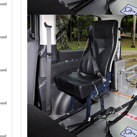
ound
ound
ound
ound
ound