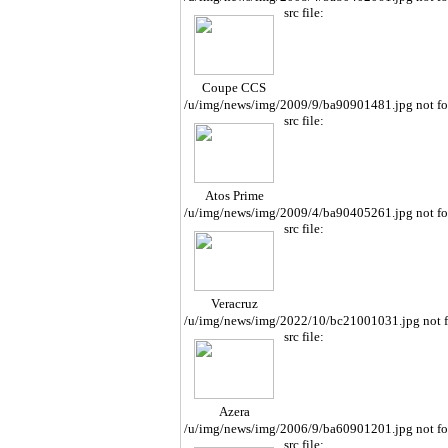
src file:
Coupe CCS
/u/img/news/img/2009/9/ba90901481.jpg not f
src file:
Atos Prime
/u/img/news/img/2009/4/ba90405261.jpg not f
src file:
Veracruz
/u/img/news/img/2022/10/bc21001031.jpg not 
src file:
Azera
/u/img/news/img/2006/9/ba60901201.jpg not f
src file: