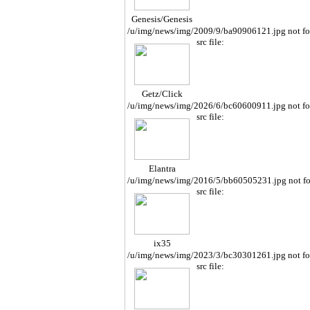
Genesis/Genesis
Cope
/u/img/news/img/2009/9/ba90906121.jpg not f
src file:
Getz/Click
/u/img/news/img/2026/6/bc60600911.jpg not f
src file:
Elantra
/u/img/news/img/2016/5/bb60505231.jpg not f
src file:
ix35
/u/img/news/img/2023/3/bc30301261.jpg not f
src file: