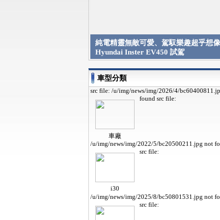
純電精靈無敵可愛、駕馭樂趣超乎想像 
Hyundai Inster EV450 試駕
車型分類
src file: /u/img/news/img/2026/4/bc60400811.j
found
src file:
車廠
/u/img/news/img/2022/5/bc20500211.jpg not f
src file:
i30
/u/img/news/img/2025/8/bc50801531.jpg not f
src file: