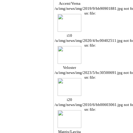
Accent/Verna
/u/img/news/img/2019/9/bb90901881.jpg not f
src file:
i10
/u/img/news/img/2020/4/bc00402511.jpg not f
src file:
Veloster
/u/img/news/img/2023/5/bc30500691.jpg not f
src file:
i20
/u/img/news/img/2010/6/bb00603061.jpg not f
src file:
Matrix/Lavita