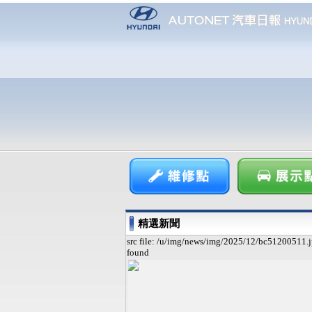
精選新聞
src file: /u/img/news/img/2025/12/bc51200511.j
found