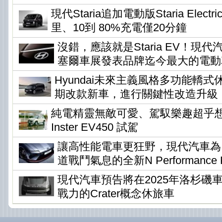
現代Staria追加電動版Staria Elec
里、10到 80%充電僅20分鐘
沒錯，應該就是Staria EV！現
塞爾車展發表品牌迄今最大的電動
Hyundai未來主義風格多功能轎式休旅
期改款新車，進行關鍵性改造升級
純電精靈無敵可愛、駕馭樂趣超乎想像 !
Inster EV450 試駕
讓高性能電車更狂野，現代汽車為Io
道戰鬥氣息的全新N Performance P
現代汽車預告將在2025年洛杉磯
戰力的Crater概念休旅車