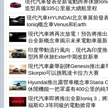
現代汽車發表全新電動跨界休旅Ioni
造型具備335公里最大續航里程
現代汽車HYUNDAI北京車展前發
Ioniq概念車Venus和Earth
現代汽車將再次放電！預告將推出Ear
台全新概念車揭示未來電動車最新
印度帶動流行風向，現代為印度推
型跨界休旅Exter中期改款新車
現代汽車豪華副牌Genesis推出
Skorpio可以挑戰達卡拉力大賽
Hyundai推出露營車概念車Staria Ca
休閒機能一把罩還有400公里的純
現代汽車即將推出全新Ioniq 3
福斯ID.3等同級的電動掀背車