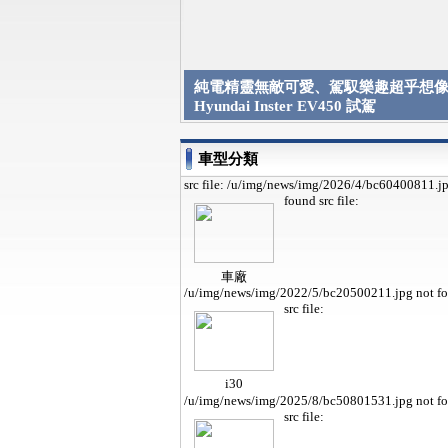
純電精靈無敵可愛、駕馭樂趣超乎想像 
Hyundai Inster EV450 試駕
車型分類
src file: /u/img/news/img/2026/4/bc60400811.j
found
src file:
車廠
/u/img/news/img/2022/5/bc20500211.jpg not f
src file:
i30
/u/img/news/img/2025/8/bc50801531.jpg not f
src file: