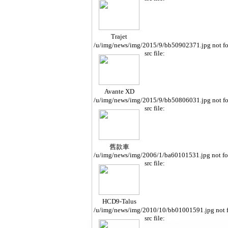
Trajet
/u/img/news/img/2015/9/bb50902371.jpg not f
src file:
Avante XD
/u/img/news/img/2015/9/bb50806031.jpg not f
src file:
舊款車
/u/img/news/img/2006/1/ba60101531.jpg not f
src file:
HCD9-Talus
/u/img/news/img/2010/10/bb01001591.jpg not 
src file: