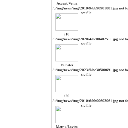
Accent/Verna
/u/img/news/img/2019/9/bb90901881.jpg not f
src file:
i10
/u/img/news/img/2020/4/bc00402511.jpg not f
src file:
Veloster
/u/img/news/img/2023/5/bc30500691.jpg not f
src file:
i20
/u/img/news/img/2010/6/bb00603061.jpg not f
src file:
Matrix/Lavita