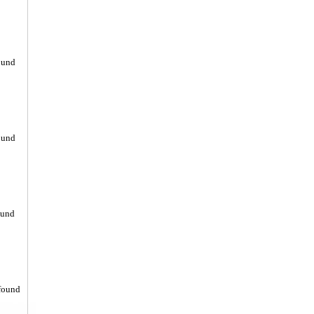
ound
ound
ound
found