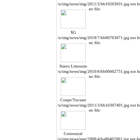
/u/img/news/img/2011/2/bb10203931.jpg not f
src file:
XG
/u/img/news/img/2019/7/bb90703071.jpg not f
src file:
Starex Limousin
e
/u/img/news/img/2010/6/bb00602751.jpg not f
src file:
Coupe/Tucsani
/u/img/news/img/2011/3/bb10307401.jpg not f
src file:
Centennial
/u/img/news/img/2008/4/ba80402061.jpg not f