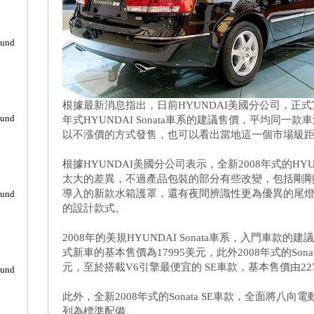
ound
根據最新消息指出，日前HYUNDAI美國分公司，正式
ound
年式HYUNDAI Sonata車系的建議售價，平均同一
以不漲價的方式發售，也可以看出當地這一個市場級
根據HYUNDAI美國分公司表示，全新2008年式的HYUN
太大的差異，不過產品包裝的部分有些改變，包括剛
導入的新款水箱護罩，還有夜間辨識性更為優異的尾
ound
的設計款式。
2008年的美規HYUNDAI Sonata車系，入門車款的建
式新車的基本售價為17995美元，此外2008年式的Sonat
元，至於搭載V6引擎最便宜的 SE車款，基本售價由22
ound
此外，全新2008年式的Sonata SE車款，全面將
列為標準配備。