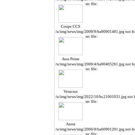
src file:
Coupe CCS
/u/img/news/img/2009/9/ba90901481.jpg not f
src file:
Atos Prime
/u/img/news/img/2009/4/ba90405261.jpg not f
src file:
Veracruz
/u/img/news/img/2022/10/bc21001031.jpg not 
src file:
Azera
/u/img/news/img/2006/9/ba60901201.jpg not f
src file: