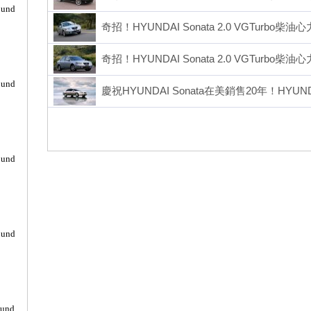
ound
奇招！HYUNDAI Sonata 2.0 VGTurbo柴
奇招！HYUNDAI Sonata 2.0 VGTurbo柴
ound
慶祝HYUNDAI Sonata在美銷售20年！HY
ound
ound
ound