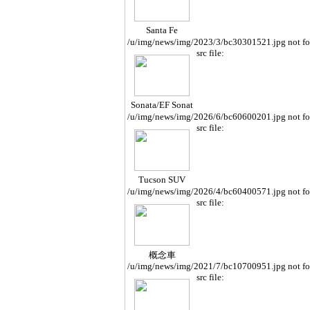
Santa Fe
/u/img/news/img/2023/3/bc30301521.jpg not f
src file:
Sonata/EF Sonat
a
/u/img/news/img/2026/6/bc60600201.jpg not f
src file:
Tucson SUV
/u/img/news/img/2026/4/bc60400571.jpg not f
src file:
概念車
/u/img/news/img/2021/7/bc10700951.jpg not f
src file: