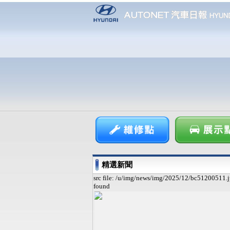
精選新聞
src file: /u/img/news/img/2025/12/bc51200511.j
found