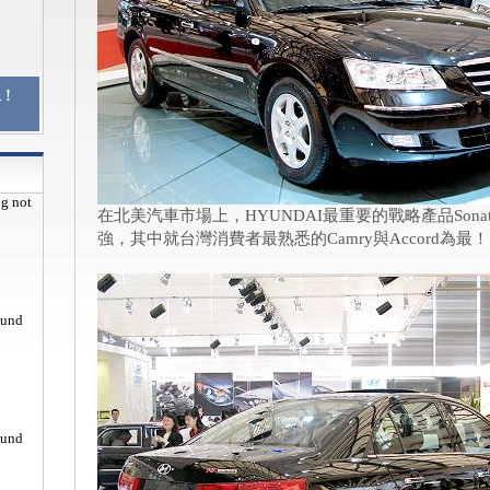
!
pg not
在北美汽車市場上，HYUNDAI最重要的戰略產品Son
強，其中就台灣消費者最熟悉的Camry與Accord為最！
ound
ound