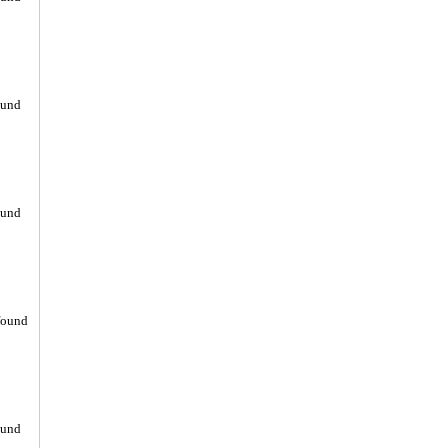
ound
ound
found
ound