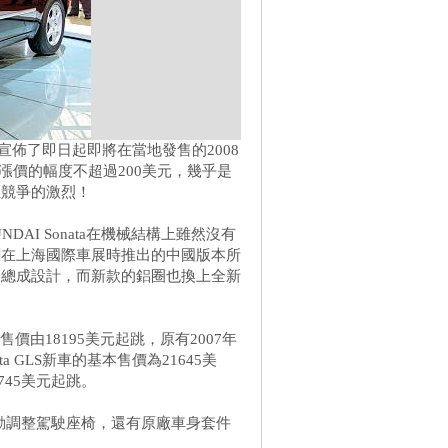
宣佈了即日起即將在當地發售的2008
款車漲價的幅度不超過200美元，幾乎是
距競爭的激烈！
DAI Sonata在機械結構上雖然沒有
剛在上海國際車展時推出的中國版本所
燈總成設計，而新款的鋁圈也換上全新
議售價由18195美元起跳，原有2007年
a GLS新車的基本售價為21645美
745美元起跳。
八向電動調整駕駛座椅，還有原廠車身套件