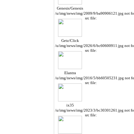
Genesis/Genesis
Cope
/u/img/news/img/2009/9/ba90906121.jpg not f
src file:
Getz/Click
/u/img/news/img/2026/6/bc60600911.jpg not f
src file:
Elantra
/u/img/news/img/2016/5/bb60505231.jpg not f
src file:
ix35
/u/img/news/img/2023/3/bc30301261.jpg not f
src file: