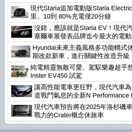
現代Staria追加電動版Staria Elec
里、10到 80%充電僅20分鐘
沒錯，應該就是Staria EV！現
塞爾車展發表品牌迄今最大的電動
Hyundai未來主義風格多功能轎式休旅
期改款新車，進行關鍵性改造升級
純電精靈無敵可愛、駕馭樂趣超乎想像 !
Inster EV450 試駕
讓高性能電車更狂野，現代汽車為Io
道戰鬥氣息的全新N Performance P
現代汽車預告將在2025年洛杉磯
戰力的Crater概念休旅車