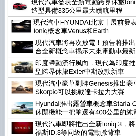
現代汽車發表全新電動跨界休旅Ioni
造型具備335公里最大續航里程
現代汽車HYUNDAI北京車展前發
Ioniq概念車Venus和Earth
現代汽車將再次放電！預告將推出Ear
台全新概念車揭示未來電動車最新
印度帶動流行風向，現代為印度推
型跨界休旅Exter中期改款新車
現代汽車豪華副牌Genesis推出
Skorpio可以挑戰達卡拉力大賽
Hyundai推出露營車概念車Staria Ca
休閒機能一把罩還有400公里的純
現代汽車即將推出全新Ioniq 3
福斯ID.3等同級的電動掀背車